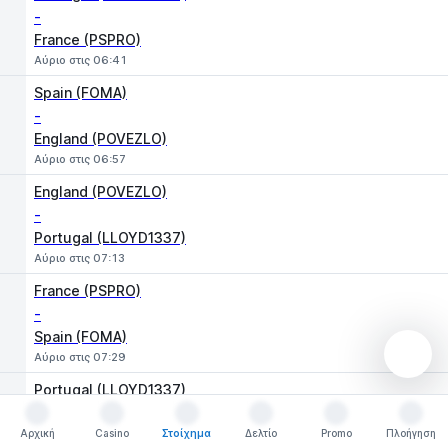
-
France (PSPRO)
Αύριο στις 06:41
Spain (FOMA)
-
England (POVEZLO)
Αύριο στις 06:57
England (POVEZLO)
-
Portugal (LLOYD1337)
Αύριο στις 07:13
France (PSPRO)
-
Spain (FOMA)
Αύριο στις 07:29
Portugal (LLOYD1337)
-
Αρχική
Spain (FOMA)
Casino
Στοίχημα
Δελτίο
Promo
Πλοήγηση
Αρχική
Casino
Στοίχημα
Δελτίο
Promo
Πλοήγηση