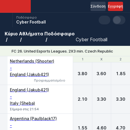
Σύνδεση
Εγγραφή
Ποδόσφαιρο
Cyber Football
Κύριο
Αθλήματα
Ποδόσφαιρο
Cyber Football
FC 26. United Esports Leagues. 2X3 min. Czech Republic
1
1
X
X
2
2
Netherlands (Shooter)
-
3.80
3.60
1.85
England (Jakub421)
Προγραμματισμένο
England (Jakub421)
-
2.10
3.30
3.30
Italy (Sheba)
Σήμερα στις 21:54
Argentina (Paulblack17)
-
1.55
4.60
4.70