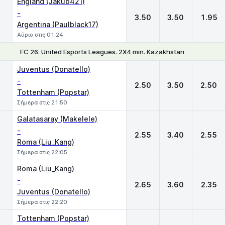
England (Jakub421)
-
3.50
3.50
1.95
Argentina (Paulblack17)
Αύριο στις 01:24
FC 26. United Esports Leagues. 2X4 min. Kazakhstan
1
X
2
Juventus (Donatello)
-
2.50
3.50
2.50
Tottenham (Popstar)
Σήμερα στις 21:50
Galatasaray (Makelele)
-
2.55
3.40
2.55
Roma (Liu_Kang)
Σήμερα στις 22:05
Roma (Liu_Kang)
-
2.65
3.60
2.35
Juventus (Donatello)
Σήμερα στις 22:20
Tottenham (Popstar)