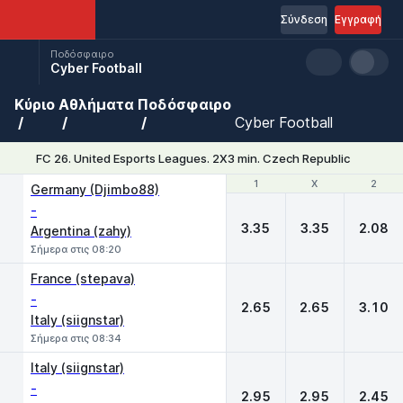
Σύνδεση
Εγγραφή
Ποδόσφαιρο
Cyber Football
Κύριο
Αθλήματα
Ποδόσφαιρο
Cyber Football
FC 26. United Esports Leagues. 2X3 min. Czech Republic
1
1
X
X
2
2
Germany (Djimbo88)
-
3.35
3.35
2.08
Argentina (zahy)
Σήμερα στις 08:20
France (stepava)
-
2.65
2.65
3.10
Italy (siignstar)
Σήμερα στις 08:34
Italy (siignstar)
-
2.95
2.95
2.45