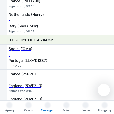
France (ENOXA90)
Σήμερα στις 09:16
Netherlands (Henry)
-
Italy (SneG1r41k)
Σήμερα στις 09:32
FC 26. H2H LIGA-4. 2x4 min.
Χ
1
2
Spain (FOMA)
-
Portugal (LLOYD1337)
40:00
1
X
2
France (PSPRO)
-
England (POVEZLO)
Σήμερα στις 04:39
England (POVEZLO)
-
Αρχική
Spain (FOMA)
Casino
Στοίχημα
Δελτίο
Promo
Πλοήγηση
Αρχική
Casino
Στοίχημα
Δελτίο
Promo
Πλοήγηση