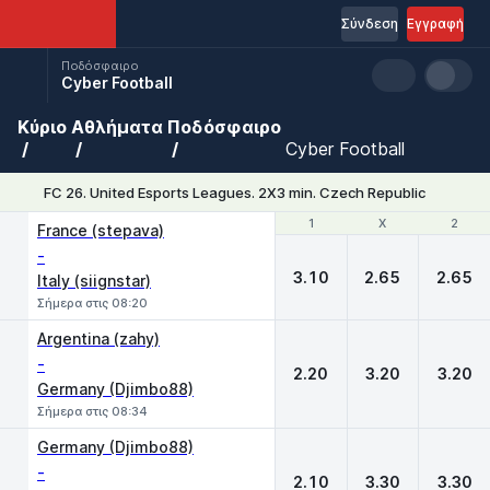
Σύνδεση
Εγγραφή
Ποδόσφαιρο
Cyber Football
Κύριο
Αθλήματα
Ποδόσφαιρο
Cyber Football
FC 26. United Esports Leagues. 2X3 min. Czech Republic
1
1
X
X
2
2
France (stepava)
-
3.10
2.65
2.65
Italy (siignstar)
Σήμερα στις 08:20
Argentina (zahy)
-
2.20
3.20
3.20
Germany (Djimbo88)
Σήμερα στις 08:34
Germany (Djimbo88)
-
2.10
3.30
3.30