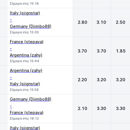
Σήμερα στις 15:16
Italy (siignstar)
-
2.80
3.10
2.50
Germany (Djimbo88)
Σήμερα στις 15:30
France (stepava)
-
3.70
3.70
1.85
Argentina (zahy)
Σήμερα στις 15:44
Argentina (zahy)
-
2.20
3.20
3.20
Italy (siignstar)
Σήμερα στις 15:58
Germany (Djimbo88)
-
2.10
3.30
3.30
France (stepava)
Σήμερα στις 16:12
Italy (siignstar)