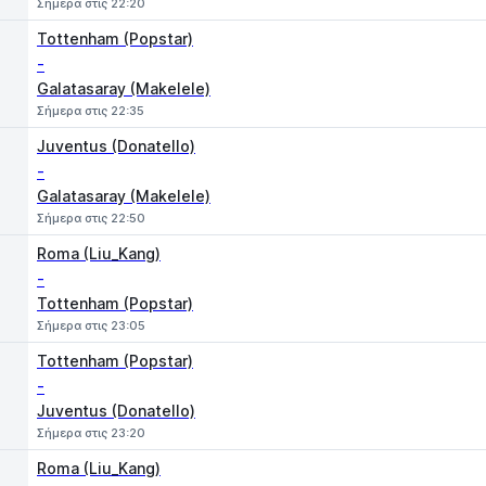
Σήμερα στις 22:20
Tottenham (Popstar)
-
Galatasaray (Makelele)
Σήμερα στις 22:35
Juventus (Donatello)
-
Galatasaray (Makelele)
Σήμερα στις 22:50
Roma (Liu_Kang)
-
Tottenham (Popstar)
Σήμερα στις 23:05
Tottenham (Popstar)
-
Juventus (Donatello)
Σήμερα στις 23:20
Roma (Liu_Kang)