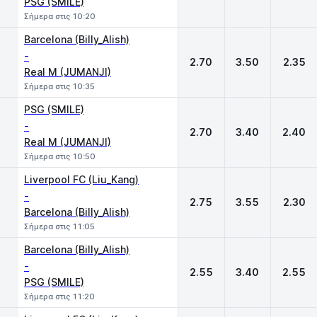
PSG (SMILE)
Σήμερα στις 10:20
Barcelona (Billy_Alish)
-
2.70
3.50
2.35
Real M (JUMANJI)
Σήμερα στις 10:35
PSG (SMILE)
-
2.70
3.40
2.40
Real M (JUMANJI)
Σήμερα στις 10:50
Liverpool FC (Liu_Kang)
-
2.75
3.55
2.30
Barcelona (Billy_Alish)
Σήμερα στις 11:05
Barcelona (Billy_Alish)
-
2.55
3.40
2.55
PSG (SMILE)
Σήμερα στις 11:20