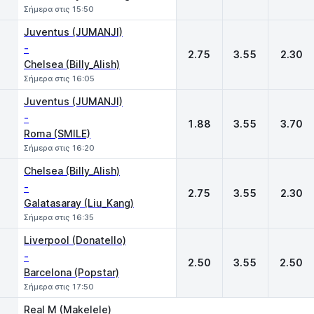
Σήμερα στις 15:50
Juventus (JUMANJI)
-
2.75
3.55
2.30
Chelsea (Billy_Alish)
Σήμερα στις 16:05
Juventus (JUMANJI)
-
1.88
3.55
3.70
Roma (SMILE)
Σήμερα στις 16:20
Chelsea (Billy_Alish)
-
2.75
3.55
2.30
Galatasaray (Liu_Kang)
Σήμερα στις 16:35
Liverpool (Donatello)
-
2.50
3.55
2.50
Barcelona (Popstar)
Σήμερα στις 17:50
Real M (Makelele)