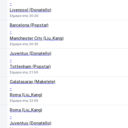
-
Liverpool (Donatello)
Σήμερα στις 20:20
Barcelona (Popstar)
-
Manchester City (Liu_Kang)
Σήμερα στις 20:35
Juventus (Donatello)
-
Tottenham (Popstar)
Σήμερα στις 21:50
Galatasaray (Makelele)
-
Roma (Liu_Kang)
Σήμερα στις 22:05
Roma (Liu_Kang)
-
Juventus (Donatello)