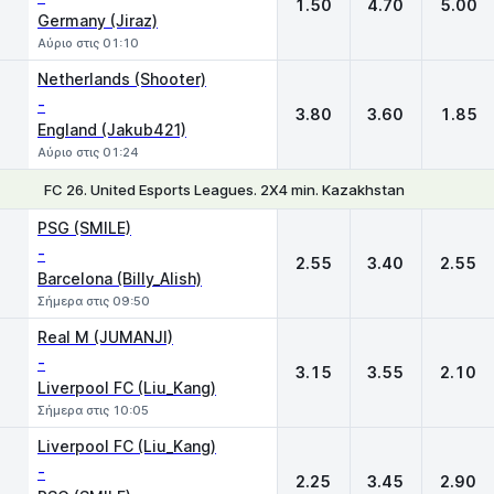
1.50
4.70
5.00
Germany (Jiraz)
Αύριο στις 01:10
Netherlands (Shooter)
-
3.80
3.60
1.85
England (Jakub421)
Αύριο στις 01:24
FC 26. United Esports Leagues. 2X4 min. Kazakhstan
1
X
2
PSG (SMILE)
-
2.55
3.40
2.55
Barcelona (Billy_Alish)
Σήμερα στις 09:50
Real M (JUMANJI)
-
3.15
3.55
2.10
Liverpool FC (Liu_Kang)
Σήμερα στις 10:05
Liverpool FC (Liu_Kang)
-
2.25
3.45
2.90