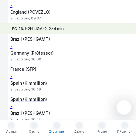
-
England (POVEZLO)
Σήμερα στις 09:37
FC 26. H2H LIGA-2. 2x4 min.
1
X
2
Brazil (PESHGAMT)
-
Germany (Pr8fessor)
Σήμερα στις 10:00
France (SFP)
-
Spain (Kimm1lion)
Σήμερα στις 10:16
Spain (Kimm1lion)
-
Brazil (PESHGAMT)
Σήμερα στις 10:32
Germany (Pr8fessor)
Αρχική
Casino
Στοίχημα
Δελτίο
Promo
Πλοήγηση
Αρχική
Casino
Στοίχημα
Δελτίο
Promo
Πλοήγηση