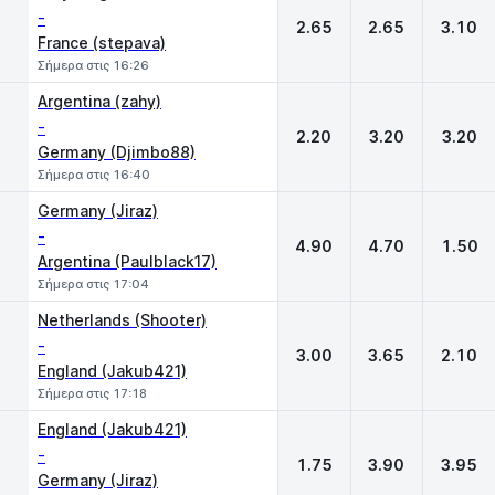
-
2.65
2.65
3.10
France (stepava)
Σήμερα στις 16:26
Argentina (zahy)
-
2.20
3.20
3.20
Germany (Djimbo88)
Σήμερα στις 16:40
Germany (Jiraz)
-
4.90
4.70
1.50
Argentina (Paulblack17)
Σήμερα στις 17:04
Netherlands (Shooter)
-
3.00
3.65
2.10
England (Jakub421)
Σήμερα στις 17:18
England (Jakub421)
-
1.75
3.90
3.95
Germany (Jiraz)