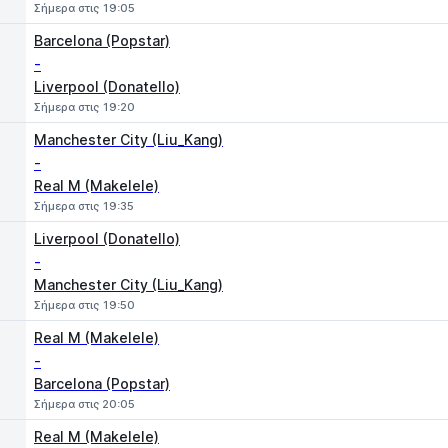
Σήμερα στις 19:05
Barcelona (Popstar)
-
Liverpool (Donatello)
Σήμερα στις 19:20
Manchester City (Liu_Kang)
-
Real M (Makelele)
Σήμερα στις 19:35
Liverpool (Donatello)
-
Manchester City (Liu_Kang)
Σήμερα στις 19:50
Real M (Makelele)
-
Barcelona (Popstar)
Σήμερα στις 20:05
Real M (Makelele)