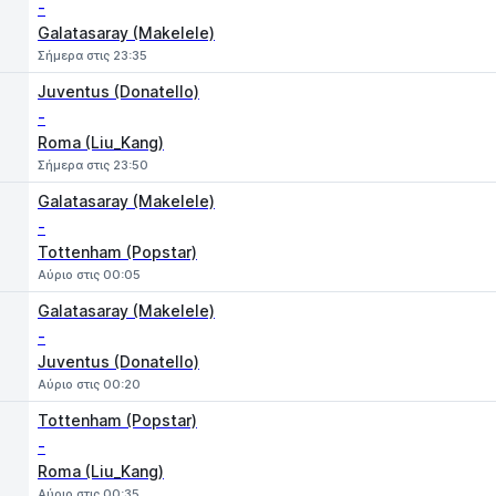
-
Galatasaray (Makelele)
Σήμερα στις 23:35
Juventus (Donatello)
-
Roma (Liu_Kang)
Σήμερα στις 23:50
Galatasaray (Makelele)
-
Tottenham (Popstar)
Αύριο στις 00:05
Galatasaray (Makelele)
-
Juventus (Donatello)
Αύριο στις 00:20
Tottenham (Popstar)
-
Roma (Liu_Kang)
Αύριο στις 00:35