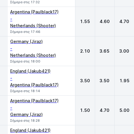
Σήμερα στις 17:32
Argentina (Paulblack17)
-
1.55
4.60
4.70
Netherlands (Shooter)
Σήμερα στις 17:46
Germany (Jiraz)
-
2.10
3.65
3.00
Netherlands (Shooter)
Σήμερα στις 18:00
England (Jakub421)
-
3.50
3.50
1.95
Argentina (Paulblack17)
Σήμερα στις 18:14
Argentina (Paulblack17)
-
1.50
4.70
5.00
Germany (Jiraz)
Σήμερα στις 18:28
England (Jakub421)