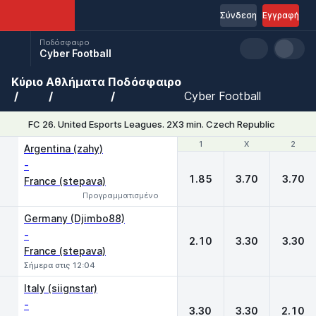
Σύνδεση
Εγγραφή
Ποδόσφαιρο
Cyber Football
Κύριο
Αθλήματα
Ποδόσφαιρο
Cyber Football
FC 26. United Esports Leagues. 2X3 min. Czech Republic
1
1
X
X
2
2
Argentina (zahy)
-
1.85
3.70
3.70
France (stepava)
Προγραμματισμένο
Germany (Djimbo88)
-
2.10
3.30
3.30
France (stepava)
Σήμερα στις 12:04
Italy (siignstar)
-
3.30
3.30
2.10