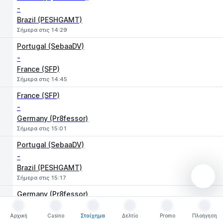
-
Brazil (PESHGAMT)
Σήμερα στις 14:29
Portugal (SebaaDV)
-
France (SFP)
Σήμερα στις 14:45
France (SFP)
-
Germany (Pr8fessor)
Σήμερα στις 15:01
Portugal (SebaaDV)
-
Brazil (PESHGAMT)
Σήμερα στις 15:17
Germany (Pr8fessor)
-
Αρχική
Portugal (SebaaDV)
Casino
Στοίχημα
Δελτίο
Promo
Πλοήγηση
Αρχική
Casino
Στοίχημα
Δελτίο
Promo
Πλοήγηση