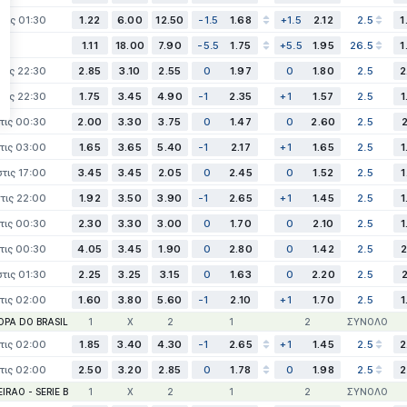
τις 01:30
1.22
6.00
12.50
-1.5
1.68
+1.5
2.12
2.5
1
1.11
18.00
7.90
-5.5
1.75
+5.5
1.95
26.5
1
τις 22:30
2.85
3.10
2.55
0
1.97
0
1.80
2.5
2
τις 22:30
1.75
3.45
4.90
-1
2.35
+1
1.57
2.5
1
τις 00:30
2.00
3.30
3.75
0
1.47
0
2.60
2.5
2
τις 03:00
1.65
3.65
5.40
-1
2.17
+1
1.65
2.5
1
τις 17:00
3.45
3.45
2.05
0
2.45
0
1.52
2.5
1
τις 22:00
1.92
3.50
3.90
-1
2.65
+1
1.45
2.5
1
τις 00:30
2.30
3.30
3.00
0
1.70
0
2.10
2.5
1
τις 00:30
4.05
3.45
1.90
0
2.80
0
1.42
2.5
2
τις 01:30
2.25
3.25
3.15
0
1.63
0
2.20
2.5
2
τις 02:00
1.60
3.80
5.60
-1
2.10
+1
1.70
2.5
1
COPA DO BRASIL
1
X
2
1
2
ΣΎΝΟΛΟ
τις 02:00
1.85
3.40
4.30
-1
2.65
+1
1.45
2.5
2
τις 02:00
2.50
3.20
2.85
0
1.78
0
1.98
2.5
2
EIRAO - SERIE Β
1
X
2
1
2
ΣΎΝΟΛΟ