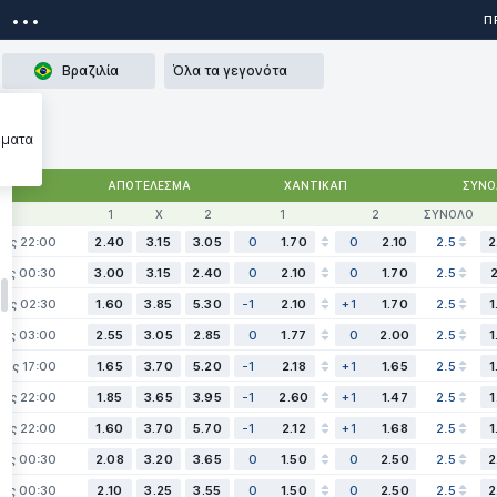
...
ΕΙΚΟΝΙΚΆ ΠΑΙΧΝΊΔΙΑ
ΑΠΟΤΕΛΕΣΜΑΤΑ
ΆΡΘΡΑ
ΕΦΑΡΜΟΓ
Π
Βραζιλία
Όλα τα γεγονότα
ήματα
ΑΠΟΤΈΛΕΣΜΑ
ΧΆΝΤΙΚΑΠ
ΣΎΝΟ
1
X
2
1
2
ΣΎΝΟΛΟ
τις 22:00
2.40
3.15
3.05
0
1.70
0
2.10
2.5
2
τις 00:30
3.00
3.15
2.40
0
2.10
0
1.70
2.5
2
τις 02:30
1.60
3.85
5.30
-1
2.10
+1
1.70
2.5
1
τις 03:00
2.55
3.05
2.85
0
1.77
0
2.00
2.5
1
τις 17:00
1.65
3.70
5.20
-1
2.18
+1
1.65
2.5
1
τις 22:00
1.85
3.65
3.95
-1
2.60
+1
1.47
2.5
1
τις 22:00
1.60
3.70
5.70
-1
2.12
+1
1.68
2.5
1
τις 00:30
2.08
3.20
3.65
0
1.50
0
2.50
2.5
2
τις 00:30
2.10
3.25
3.55
0
1.50
0
2.50
2.5
2