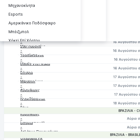
Ατλέτικο Παραναένσε
Φλαμένγκο
Γηπεδούχοι — Φιλοξενούμενοι
Copa Libertadores
Μηχανοκίνητα
-
10 Αυγούστου σ
Βιτόρια
Γηπεδούχοι
Φλουμινένσε — Παλμέιρας
Copa Libertadores - Μακροχρόνια
Esports
-
Φιλοξενούμενοι
Φλουμινένσε
Ατλέτικο Μινέιρο — Γκρέμιο
Copa Sudamericana
Αμερικάνικο Ποδόσφαιρο
-
15 Αυγούστου σ
Παλμέιρας
Ατλέτικο Μινέιρο
Ατλέτικο Παραναένσε — Μπραγκαντίνο
CONCACAF Central American Cup
Μπέιζμπολ
-
15 Αυγούστου σ
Γκρέμιο
Ατλέτικο Παραναένσε
Σάο Πάουλο — Κοριτίμπα
CONCACAF Caribbean Cup
Χόκεϊ Επί Χόρτου
-
16 Αυγούστου σ
Μπραγκαντίνο
Σάο Πάουλο
Τσαπεκοένσε — Μπαΐα
Φιλικά Συλλόγων
Φλόρμπολ
-
16 Αυγούστου σ
Κοριτίμπα
Τσαπεκοένσε
Βάσκο ντα Γκάμα — Σάντος
Διεθνή Φιλικά (Γ)
Μπιτς Σόκερ
-
16 Αυγούστου σ
Μπαΐα
Βάσκο ντα Γκάμα
Βιτόρια — Μποταφόγκο
Διεθνή
Λακρός
-
16 Αυγούστου σ
Σάντος
Βιτόρια
Μιρασόλ — Φλαμένγκο
ASEAN Championship
Ράγκμπι
-
17 Αυγούστου σ
Μποταφόγκο
Μιρασόλ
Κορίνθιανς — Κρουζέιρο
Africa Cup of Nations (Γ)
Αυστραλιανό Ποδόσφαιρο
-
17 Αυγούστου σ
Φλαμένγκο
Κορίνθιανς
Ιντερνασιονάλ — Ρέμο
Cyber Football
Κρίκετ
-
17 Αυγούστου σ
Κρουζέιρο
Ιντερνασιονάλ
FC 26. United Esports Leagues
ΒΡΑΖΙΛΊΑ - COPA DO BRASIL
Μπάντμιντον
-
18 Αυγούστου σ
Κορίνθιανς — Ιντερνασιονάλ
Ρέμο
2X3 min. Czech Republic
Μπιλιάρδο - Σνούκερ
ΒΡΑΖΙΛΊΑ - 
Κορίνθιανς
Βιτόρια — Ατλέτικο Παραναένσε
2X4 min. Kazakhstan
-
Αύριο σ
Πάντελ τέννις
Ιντερνασιονάλ
Βιτόρια
ΒΡΑΖΙΛΊΑ - BRASILEIRAO - SERIE Β
FC 26. H2H LIGA-3. 2x4 min.
-
Αύριο σ
Νταρτς
Ατλέτικο Παραναένσε
Οπεράριο PR — Σάο Μπερνάρντο
FC 26. H2H LIGA-4. 2x4 min.
ΒΡΑΖΙΛΊΑ - BRASIL
ΜΜΑ
Οπεράριο PR