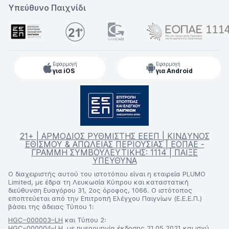
Υπεύθυνο Παιχνίδι
Εφαρμογή
Εφαρμογή
για iOS
για Android
21+ | ΑΡΜΟΔΙΟΣ ΡΥΘΜΙΣΤΗΣ ΕΕΕΠ | ΚΙΝΔΥΝΟΣ
ΕΘΙΣΜΟΥ & ΑΠΩΛΕΙΑΣ ΠΕΡΙΟΥΣΙΑΣ | ΕΟΠΑΕ -
ΓΡΑΜΜΗ ΣΥΜΒΟΥΛΕΥΤΙΚΗΣ: 1114 | ΠΑΙΞΕ
ΥΠΕΥΘΥΝΑ
Ο διαχειριστής αυτού του ιστοτόπου είναι η εταιρεία PLUMO
Limited, με έδρα τη Λευκωσία Κύπρου και καταστατική
διεύθυνση Ευαγόρου 31, 2ος όροφος, 1066. Ο ιστότοπος
εποπτεύεται από την Επιτροπή Ελέγχου Παιγνίων (Ε.Ε.Ε.Π.)
βάσει της άδειας Τύπου 1:
HGC–000003–LH
και Τύπου 2:
HGC–000004–LH
, με ημερομηνία έκδοσης 21.05.2021 και ισχύ