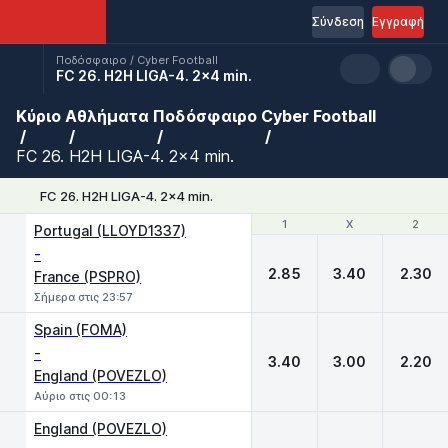
Σύνδεση
Εγγραφή
Ποδόσφαιρο / Cyber Football
FC 26. H2H LIGA-4. 2x4 min.
Κύριο
Αθλήματα
Ποδόσφαιρο
Cyber Football
FC 26. H2H LIGA-4. 2x4 min.
FC 26. H2H LIGA-4. 2x4 min.
1
1
X
X
2
2
Portugal (LLOYD1337)
-
2.85
3.40
2.30
France (PSPRO)
Σήμερα στις 23:57
Spain (FOMA)
-
3.40
3.00
2.20
England (POVEZLO)
Αύριο στις 00:13
England (POVEZLO)