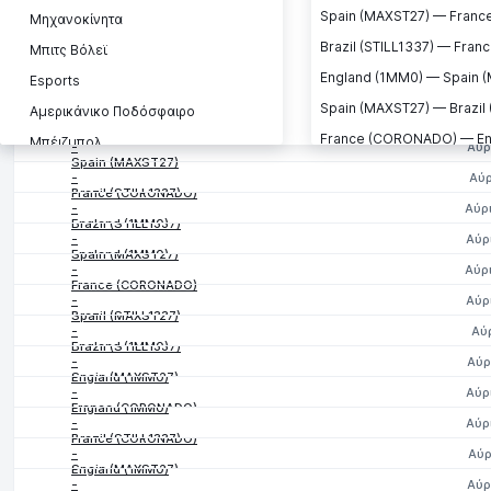
France (CORONADO)
Brazil (STILL1337)
Copa Sudamericana
Spain (MAXST27) — Fran
Μηχανοκίνητα
-
Αύρ
Spain (MAXST27)
Brazil (STILL1337)
UEFA Champions League (Γ)
Brazil (STILL1337) — Fr
Μπιτς Βόλεϊ
-
Αύρ
England (1MM0)
Spain (MAXST27)
CECAFA Club Cup. Rwanda
England (1MM0) — Spain 
Esports
-
Αύρ
France (CORONADO)
Brazil (STILL1337)
CECAFA Club Cup
Spain (MAXST27) — Brazil 
Αμερικάνικο Ποδόσφαιρο
-
Αύρ
France (CORONADO)
England (1MM0)
3rd place
France (CORONADO) — En
Μπέιζμπολ
-
Αύρ
Spain (MAXST27)
Spain (MAXST27)
Φιλικά Συλλόγων
Brazil (STILL1337) — Engl
Χόκεϊ Επί Χόρτου
-
Αύρ
Brazil (STILL1337)
France (CORONADO)
Διεθνή Φιλικά (Γ)
Spain (MAXST27) — Fran
Φλόρμπολ
-
Αύρι
England (1MM0)
Brazil (STILL1337)
Διεθνή
France (CORONADO) — Bra
Μπιτς Σόκερ
-
Αύρι
England (1MM0)
Spain (MAXST27)
ASEAN Championship
Spain (MAXST27) — Engla
Λακρός
-
Αύρι
France (CORONADO)
France (CORONADO)
CONCACAF Championship. U20
Brazil (STILL1337) — Spai
Ράγκμπι
-
Αύρι
Brazil (STILL1337)
Spain (MAXST27)
Africa Cup of Nations (Γ)
England (1MM0) — Franc
Αυστραλιανό Ποδόσφαιρο
-
Αύρ
England (1MM0)
Brazil (STILL1337)
Cyber Football
England (1MM0) — Brazil (
Κρίκετ
-
Αύρ
Spain (MAXST27)
England (1MM0)
FC 26. United Esports Leagues
France (CORONADO) — Sp
Μπάντμιντον
-
Αύρι
France (CORONADO)
England (1MM0)
2X3 min. Czech Republic
England (1MM0) — Spain 
Μπιλιάρδο - Σνούκερ
-
Αύρι
Brazil (STILL1337)
France (CORONADO)
2X4 min. Kazakhstan
Brazil (STILL1337) — Fr
Πάντελ τέννις
-
Αύρ
Spain (MAXST27)
England (1MM0)
FC 26. H2H LIGA-3. 2x4 min.
France (CORONADO) — En
Νταρτς
-
Αύρ