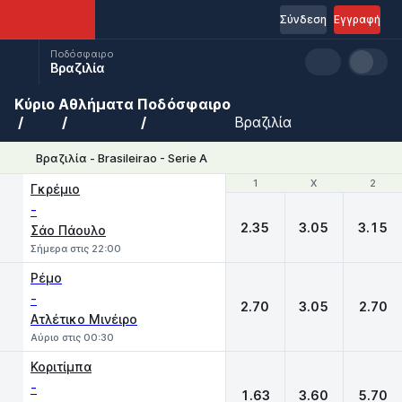
Σύνδεση
Εγγραφή
Ποδόσφαιρο
Βραζιλία
Κύριο
Αθλήματα
Ποδόσφαιρο
Βραζιλία
Βραζιλία - Brasileirao - Serie A
1
1
X
X
2
2
Γκρέμιο
-
2.35
3.05
3.15
Σάο Πάουλο
Σήμερα στις 22:00
Ρέμο
-
2.70
3.05
2.70
Ατλέτικο Μινέιρο
Αύριο στις 00:30
Κοριτίμπα
-
1.63
3.60
5.70