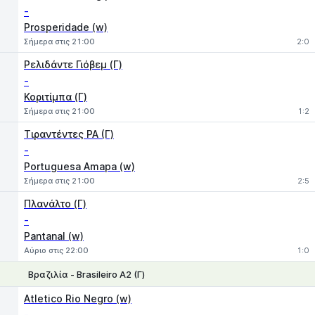
-
Prosperidade (w)
Σήμερα στις 21:00
2:0
Ρελιδάντε Γιόβεμ (Γ)
-
Κοριτίμπα (Γ)
Σήμερα στις 21:00
1:2
Τιραντέντες PA (Γ)
-
Portuguesa Amapa (w)
Σήμερα στις 21:00
2:5
Πλανάλτο (Γ)
-
Pantanal (w)
Αύριο στις 22:00
1:0
Βραζιλία - Brasileiro A2 (Γ)
1
X
2
Atletico Rio Negro (w)