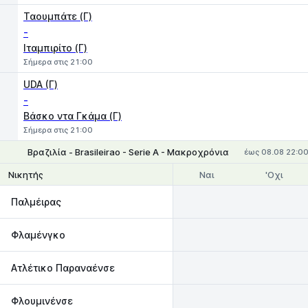
Ταουμπάτε (Γ)
-
Ιταμπιρίτο (Γ)
Σήμερα στις 21:00
UDA (Γ)
-
Βάσκο ντα Γκάμα (Γ)
Σήμερα στις 21:00
Βραζιλία - Brasileirao - Serie A - Μακροχρόνια
έως 08.08 22:0
Ναι
'Οχι
Νικητής
Παλμέιρας
Φλαμένγκο
Ατλέτικο Παραναένσε
Φλουμινένσε