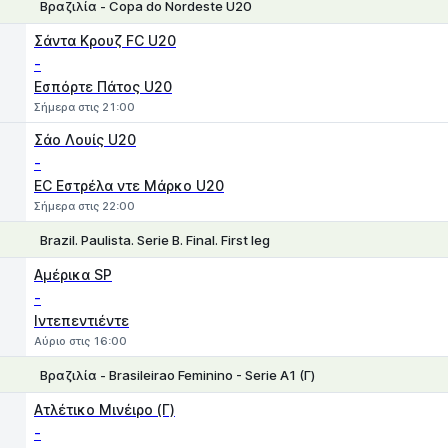
Βραζιλία - Copa do Nordeste U20
1
X
2
Σάντα Κρουζ FC U20
-
Εσπόρτε Πάτος U20
Σήμερα στις 21:00
Σάο Λουίς U20
-
EC Εστρέλα ντε Μάρκο U20
Σήμερα στις 22:00
Brazil. Paulista. Serie B. Final. First leg
1
X
2
Αμέρικα SP
-
Ιντεπεντιέντε
Αύριο στις 16:00
Βραζιλία - Brasileirao Feminino - Serie A1 (Γ)
1
X
2
Ατλέτικο Μινέιρο (Γ)
-