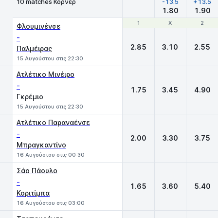
10 matches Κόρνερ
-13.5
+13.5
1.80
1.90
1
1
X
X
2
2
Φλουμινένσε
-
2.85
3.10
2.55
Παλμέιρας
15 Αυγούστου στις 22:30
Ατλέτικο Μινέιρο
-
1.75
3.45
4.90
Γκρέμιο
15 Αυγούστου στις 22:30
Ατλέτικο Παραναένσε
-
2.00
3.30
3.75
Μπραγκαντίνο
16 Αυγούστου στις 00:30
Σάο Πάουλο
-
1.65
3.60
5.40
Κοριτίμπα
16 Αυγούστου στις 03:00