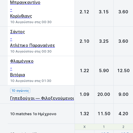
Μπραγκαντίνο
-
2.12
3.15
3.60
Κορίνθιανς
10 Αυγούστου στις 00:30
Σάντος
-
2.10
3.25
3.60
Ατλέτικο Παραναένσε
10 Αυγούστου στις 00:30
Φλαμένγκο
-
1.22
5.90
12.50
Βιτόρια
10 Αυγούστου στις 01:30
10 αγώνες
1.09
20.00
9.00
Γηπεδούχοι — Φιλοξενούμενοι
1.32
11.50
4.20
10 matches 1ο Ημίχρονο
Χ
Χ
1
1
2
2