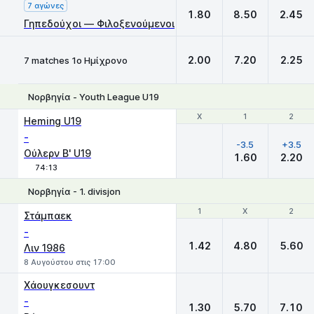
7 αγώνες
1.80
8.50
2.45
Γηπεδούχοι — Φιλοξενούμενοι
2.00
7.20
2.25
7 matches 1ο Ημίχρονο
Νορβηγία - Youth League U19
Χ
Χ
1
1
2
2
Heming U19
-
-3.5
+3.5
Ούλερν Β' U19
1.60
2.20
74:13
Νορβηγία - 1. divisjon
1
1
X
X
2
2
Στάμπαεκ
-
1.42
4.80
5.60
Λιν 1986
8 Αυγούστου στις 17:00
Χάουγκεσουντ
-
1.30
5.70
7.10