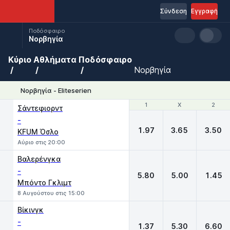
Σύνδεση
Εγγραφή
Ποδόσφαιρο
Νορβηγία
Κύριο
Αθλήματα
Ποδόσφαιρο
Νορβηγία
Νορβηγία - Eliteserien
1
1
X
X
2
2
Σάντεφιορντ
-
1.97
3.65
3.50
KFUM Όσλο
Αύριο στις 20:00
Βαλερένγκα
-
5.80
5.00
1.45
Μπόντο Γκλιμτ
8 Αυγούστου στις 15:00
Βίκινγκ
-
1.37
5.30
6.60