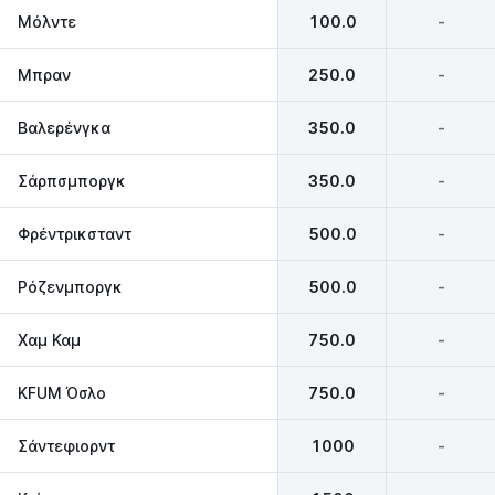
Μόλντε
100.0
-
Μπραν
250.0
-
Βαλερένγκα
350.0
-
Σάρπσμποργκ
350.0
-
Φρέντρικσταντ
500.0
-
Ρόζενμποργκ
500.0
-
Χαμ Καμ
750.0
-
KFUM Όσλο
750.0
-
Σάντεφιορντ
1000
-