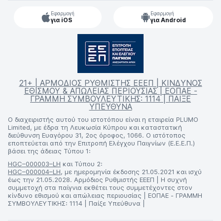
Εφαρμογή
Εφαρμογή
για iOS
για Android
21+ | ΑΡΜΟΔΙΟΣ ΡΥΘΜΙΣΤΗΣ ΕΕΕΠ | ΚΙΝΔΥΝΟΣ
ΕΘΙΣΜΟΥ & ΑΠΩΛΕΙΑΣ ΠΕΡΙΟΥΣΙΑΣ | ΕΟΠΑΕ -
ΓΡΑΜΜΗ ΣΥΜΒΟΥΛΕΥΤΙΚΗΣ: 1114 | ΠΑΙΞΕ
ΥΠΕΥΘΥΝΑ
Ο διαχειριστής αυτού του ιστοτόπου είναι η εταιρεία PLUMO
Limited, με έδρα τη Λευκωσία Κύπρου και καταστατική
διεύθυνση Ευαγόρου 31, 2ος όροφος, 1066. Ο ιστότοπος
εποπτεύεται από την Επιτροπή Ελέγχου Παιγνίων (Ε.Ε.Ε.Π.)
βάσει της άδειας Τύπου 1:
HGC–000003–LH
και Τύπου 2:
HGC–000004–LH
, με ημερομηνία έκδοσης 21.05.2021 και ισχύ
έως την 21.05.2028. Αρμόδιος Ρυθμιστής ΕΕΕΠ | Η συχνή
συμμετοχή στα παίγνια εκθέτει τους συμμετέχοντες στον
κίνδυνο εθισμού και απώλειας περιουσίας | ΕΟΠΑΕ - ΓΡΑΜΜΗ
ΣΥΜΒΟΥΛΕΥΤΙΚΗΣ: 1114 | Παίξε Υπεύθυνα |