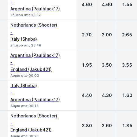
-
4.60
4.60
1.55
Argentina (Paulblack17)
Σήμερα στις 23:32
Netherlands (Shooter)
-
2.70
3.00
2.65
Italy (Sheba)
Σήμερα στις 23:46
Argentina (Paulblack17)
-
1.95
3.50
3.55
England (Jakub421)
Αύριο στις 00:00
Italy (Sheba)
-
4.40
4.30
1.60
Argentina (Paulblack17)
Αύριο στις 00:14
Netherlands (Shooter)
-
3.80
3.60
1.85
England (Jakub421)
Αύριο στις 00:28