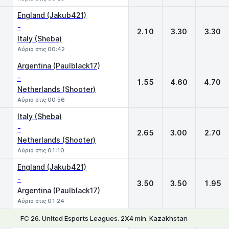
England (Jakub421)
-
2.10
3.30
3.30
Italy (Sheba)
Αύριο στις 00:42
Argentina (Paulblack17)
-
1.55
4.60
4.70
Netherlands (Shooter)
Αύριο στις 00:56
Italy (Sheba)
-
2.65
3.00
2.70
Netherlands (Shooter)
Αύριο στις 01:10
England (Jakub421)
-
3.50
3.50
1.95
Argentina (Paulblack17)
Αύριο στις 01:24
FC 26. United Esports Leagues. 2X4 min. Kazakhstan