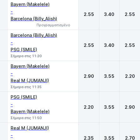
1
X
2
Bayern (Makelele)
-
2.55
3.40
2.55
Barcelona (Billy_Alish)
Προγραμματισμένο
Barcelona (Billy_Alish)
-
2.55
3.40
2.55
PSG (SMILE)
Σήμερα στις 11:20
Bayern (Makelele)
-
2.90
3.55
2.20
Real M (JUMANJI)
Σήμερα στις 11:35
PSG (SMILE)
-
2.20
3.55
2.90
Bayern (Makelele)
Σήμερα στις 11:50
Real M (JUMANJI)
-
2.35
3.55
2.70