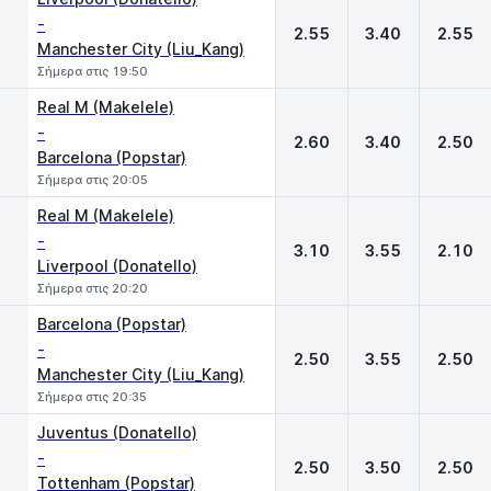
-
2.55
3.40
2.55
Manchester City (Liu_Kang)
Σήμερα στις 19:50
Real M (Makelele)
-
2.60
3.40
2.50
Barcelona (Popstar)
Σήμερα στις 20:05
Real M (Makelele)
-
3.10
3.55
2.10
Liverpool (Donatello)
Σήμερα στις 20:20
Barcelona (Popstar)
-
2.50
3.55
2.50
Manchester City (Liu_Kang)
Σήμερα στις 20:35
Juventus (Donatello)
-
2.50
3.50
2.50
Tottenham (Popstar)