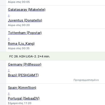
Αύριο στις 00:05
Galatasaray (Makelele)
-
Juventus (Donatello)
Αύριο στις 00:20
Tottenham (Popstar)
-
Roma (Liu_Kang)
Αύριο στις 00:35
FC 26. H2H LIGA-2. 2x4 min.
1
X
2
Germany (Pr8fessor)
-
Brazil (PESHGAMT)
Προγραμματισμένο
Spain (Kimm1lion)
-
Portugal (SebaaDV)
Σήμερα στις 11:20