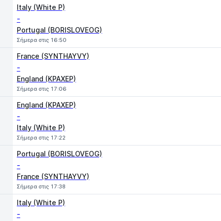
Italy (White P)
-
Portugal (BORISLOVEOG)
Σήμερα στις 16:50
France (SYNTHAYVY)
-
England (KPAXEP)
Σήμερα στις 17:06
England (KPAXEP)
-
Italy (White P)
Σήμερα στις 17:22
Portugal (BORISLOVEOG)
-
France (SYNTHAYVY)
Σήμερα στις 17:38
Italy (White P)
-