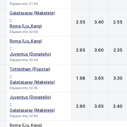
Σήμερα στις 21:50
Galatasaray (Makelele)
-
2.55
3.40
2.55
Roma (Liu_Kang)
Σήμερα στις 22:05
Roma (Liu_Kang)
-
2.65
3.60
2.35
Juventus (Donatello)
Σήμερα στις 22:20
Tottenham (Popstar)
-
1.98
3.65
3.30
Galatasaray (Makelele)
Σήμερα στις 22:35
Juventus (Donatello)
-
2.60
3.65
2.40
Galatasaray (Makelele)
Σήμερα στις 22:50
Roma (Liu_Kang)