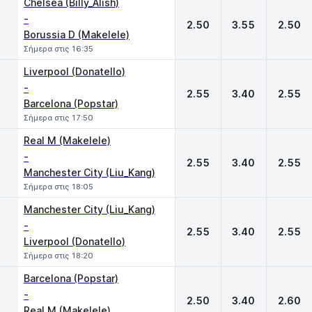
Chelsea (Billy_Alish)
-
2.50
3.55
2.50
Borussia D (Makelele)
Σήμερα στις 16:35
Liverpool (Donatello)
-
2.55
3.40
2.55
Barcelona (Popstar)
Σήμερα στις 17:50
Real M (Makelele)
-
2.55
3.40
2.55
Manchester City (Liu_Kang)
Σήμερα στις 18:05
Manchester City (Liu_Kang)
-
2.55
3.40
2.55
Liverpool (Donatello)
Σήμερα στις 18:20
Barcelona (Popstar)
-
2.50
3.40
2.60
Real M (Makelele)