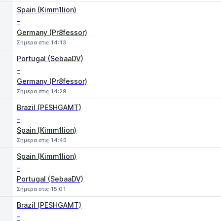
Spain (Kimm1lion)
-
Germany (Pr8fessor)
Σήμερα στις 14:13
Portugal (SebaaDV)
-
Germany (Pr8fessor)
Σήμερα στις 14:29
Brazil (PESHGAMT)
-
Spain (Kimm1lion)
Σήμερα στις 14:45
Spain (Kimm1lion)
-
Portugal (SebaaDV)
Σήμερα στις 15:01
Brazil (PESHGAMT)
-