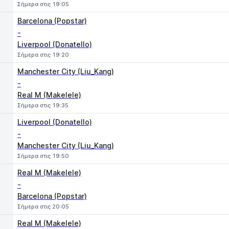
Σήμερα στις 19:05
Barcelona (Popstar)
-
Liverpool (Donatello)
Σήμερα στις 19:20
Manchester City (Liu_Kang)
-
Real M (Makelele)
Σήμερα στις 19:35
Liverpool (Donatello)
-
Manchester City (Liu_Kang)
Σήμερα στις 19:50
Real M (Makelele)
-
Barcelona (Popstar)
Σήμερα στις 20:05
Real M (Makelele)