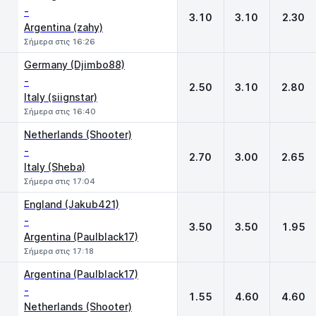
-
3.10
3.10
2.30
Argentina (zahy)
Σήμερα στις 16:26
Germany (Djimbo88)
-
2.50
3.10
2.80
Italy (siignstar)
Σήμερα στις 16:40
Netherlands (Shooter)
-
2.70
3.00
2.65
Italy (Sheba)
Σήμερα στις 17:04
England (Jakub421)
-
3.50
3.50
1.95
Argentina (Paulblack17)
Σήμερα στις 17:18
Argentina (Paulblack17)
-
1.55
4.60
4.60
Netherlands (Shooter)