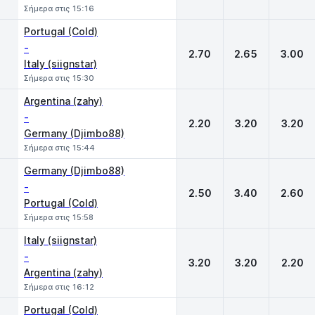
Σήμερα στις 15:16
Portugal (Cold)
-
2.70
2.65
3.00
Italy (siignstar)
Σήμερα στις 15:30
Argentina (zahy)
-
2.20
3.20
3.20
Germany (Djimbo88)
Σήμερα στις 15:44
Germany (Djimbo88)
-
2.50
3.40
2.60
Portugal (Cold)
Σήμερα στις 15:58
Italy (siignstar)
-
3.20
3.20
2.20
Argentina (zahy)
Σήμερα στις 16:12
Portugal (Cold)