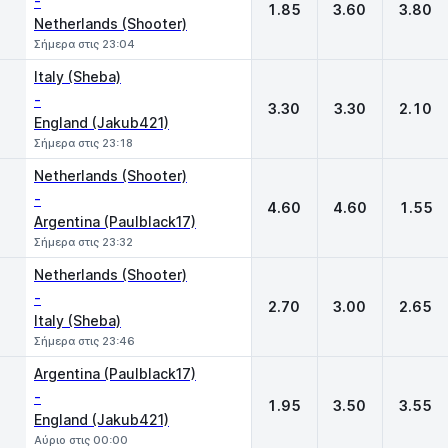
-
1.85
3.60
3.80
Netherlands (Shooter)
Σήμερα στις 23:04
Italy (Sheba)
-
3.30
3.30
2.10
England (Jakub421)
Σήμερα στις 23:18
Netherlands (Shooter)
-
4.60
4.60
1.55
Argentina (Paulblack17)
Σήμερα στις 23:32
Netherlands (Shooter)
-
2.70
3.00
2.65
Italy (Sheba)
Σήμερα στις 23:46
Argentina (Paulblack17)
-
1.95
3.50
3.55
England (Jakub421)
Αύριο στις 00:00