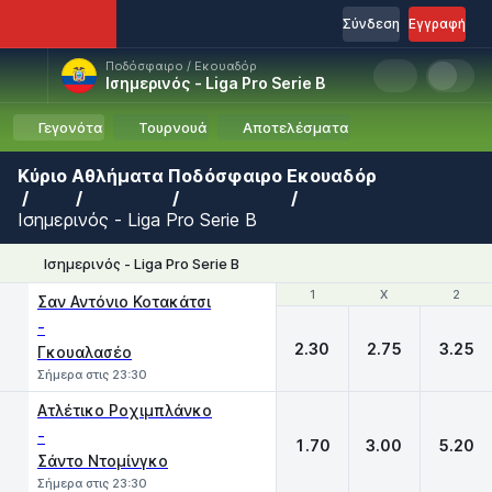
Σύνδεση
Εγγραφή
Ποδόσφαιρο / Εκουαδόρ
Ισημερινός - Liga Pro Serie B
Γεγονότα
Τουρνουά
Αποτελέσματα
Κύριο
Αθλήματα
Ποδόσφαιρο
Εκουαδόρ
Ισημερινός - Liga Pro Serie B
Ισημερινός - Liga Pro Serie B
1
1
X
X
2
2
Σαν Αντόνιο Κοτακάτσι
-
2.30
2.75
3.25
Γκουαλασέο
Σήμερα στις 23:30
Ατλέτικο Ροχιμπλάνκο
-
1.70
3.00
5.20
Σάντο Ντομίνγκο
Σήμερα στις 23:30