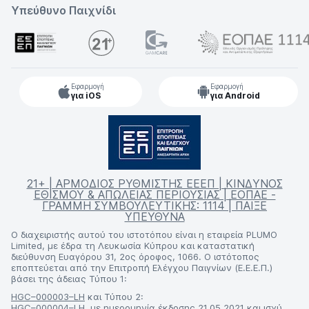
Υπεύθυνο Παιχνίδι
Εφαρμογή
Εφαρμογή
για iOS
για Android
21+ | ΑΡΜΟΔΙΟΣ ΡΥΘΜΙΣΤΗΣ ΕΕΕΠ | ΚΙΝΔΥΝΟΣ
ΕΘΙΣΜΟΥ & ΑΠΩΛΕΙΑΣ ΠΕΡΙΟΥΣΙΑΣ | ΕΟΠΑΕ -
ΓΡΑΜΜΗ ΣΥΜΒΟΥΛΕΥΤΙΚΗΣ: 1114 | ΠΑΙΞΕ
ΥΠΕΥΘΥΝΑ
Ο διαχειριστής αυτού του ιστοτόπου είναι η εταιρεία PLUMO
Limited, με έδρα τη Λευκωσία Κύπρου και καταστατική
διεύθυνση Ευαγόρου 31, 2ος όροφος, 1066. Ο ιστότοπος
εποπτεύεται από την Επιτροπή Ελέγχου Παιγνίων (Ε.Ε.Ε.Π.)
βάσει της άδειας Τύπου 1:
HGC–000003–LH
και Τύπου 2:
HGC–000004–LH
, με ημερομηνία έκδοσης 21.05.2021 και ισχύ