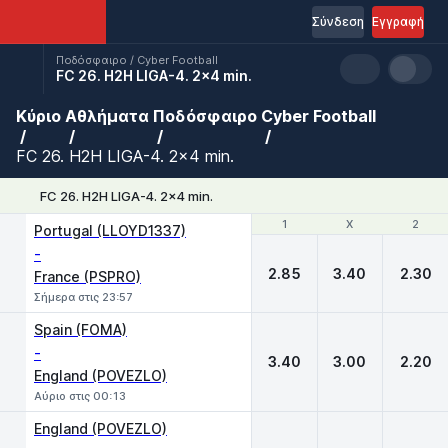
Σύνδεση
Εγγραφή
Ποδόσφαιρο / Cyber Football
FC 26. H2H LIGA-4. 2x4 min.
Κύριο
Αθλήματα
Ποδόσφαιρο
Cyber Football
FC 26. H2H LIGA-4. 2x4 min.
FC 26. H2H LIGA-4. 2x4 min.
1
1
X
X
2
2
Portugal (LLOYD1337)
-
2.85
3.40
2.30
France (PSPRO)
Σήμερα στις 23:57
Spain (FOMA)
-
3.40
3.00
2.20
England (POVEZLO)
Αύριο στις 00:13
England (POVEZLO)