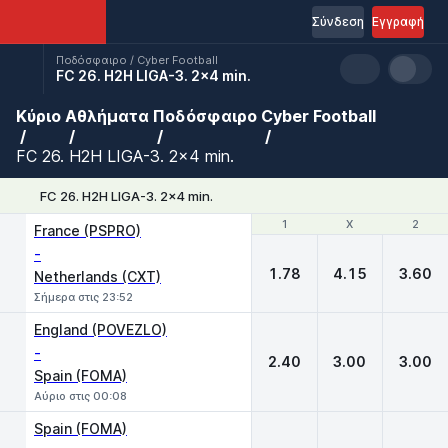
Σύνδεση
Εγγραφή
Ποδόσφαιρο / Cyber Football
FC 26. H2H LIGA-3. 2x4 min.
Κύριο
Αθλήματα
Ποδόσφαιρο
Cyber Football
FC 26. H2H LIGA-3. 2x4 min.
FC 26. H2H LIGA-3. 2x4 min.
1
1
X
X
2
2
France (PSPRO)
-
1.78
4.15
3.60
Netherlands (CXT)
Σήμερα στις 23:52
England (POVEZLO)
-
2.40
3.00
3.00
Spain (FOMA)
Αύριο στις 00:08
Spain (FOMA)