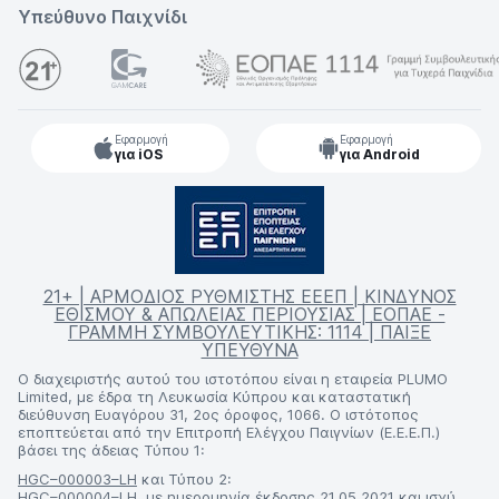
Υπεύθυνο Παιχνίδι
Εφαρμογή
Εφαρμογή
για iOS
για Android
21+ | ΑΡΜΟΔΙΟΣ ΡΥΘΜΙΣΤΗΣ ΕΕΕΠ | ΚΙΝΔΥΝΟΣ
ΕΘΙΣΜΟΥ & ΑΠΩΛΕΙΑΣ ΠΕΡΙΟΥΣΙΑΣ | ΕΟΠΑΕ -
ΓΡΑΜΜΗ ΣΥΜΒΟΥΛΕΥΤΙΚΗΣ: 1114 | ΠΑΙΞΕ
ΥΠΕΥΘΥΝΑ
Ο διαχειριστής αυτού του ιστοτόπου είναι η εταιρεία PLUMO
Limited, με έδρα τη Λευκωσία Κύπρου και καταστατική
διεύθυνση Ευαγόρου 31, 2ος όροφος, 1066. Ο ιστότοπος
εποπτεύεται από την Επιτροπή Ελέγχου Παιγνίων (Ε.Ε.Ε.Π.)
βάσει της άδειας Τύπου 1:
HGC–000003–LH
και Τύπου 2:
HGC–000004–LH
, με ημερομηνία έκδοσης 21.05.2021 και ισχύ