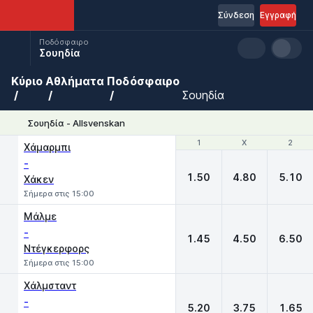
Σύνδεση
Εγγραφή
Ποδόσφαιρο
Σουηδία
Κύριο
Αθλήματα
Ποδόσφαιρο
Σουηδία
Σουηδία - Allsvenskan
1
1
X
X
2
2
Χάμαρμπι
-
1.50
4.80
5.10
Χάκεν
Σήμερα στις 15:00
Μάλμε
-
1.45
4.50
6.50
Ντέγκερφορς
Σήμερα στις 15:00
Χάλμσταντ
-
5.20
3.75
1.65