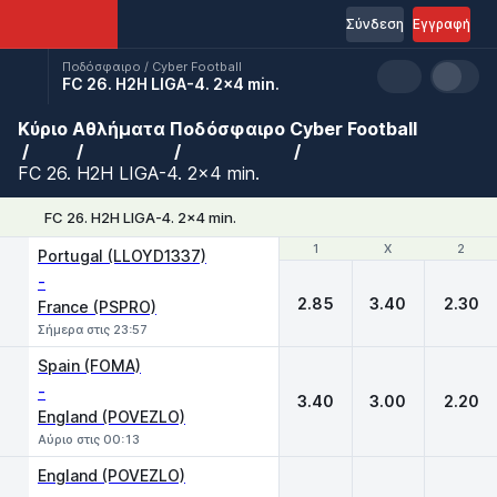
Σύνδεση
Εγγραφή
Ποδόσφαιρο / Cyber Football
FC 26. H2H LIGA-4. 2x4 min.
Κύριο
Αθλήματα
Ποδόσφαιρο
Cyber Football
FC 26. H2H LIGA-4. 2x4 min.
FC 26. H2H LIGA-4. 2x4 min.
1
1
X
X
2
2
Portugal (LLOYD1337)
-
2.85
3.40
2.30
France (PSPRO)
Σήμερα στις 23:57
Spain (FOMA)
-
3.40
3.00
2.20
England (POVEZLO)
Αύριο στις 00:13
England (POVEZLO)