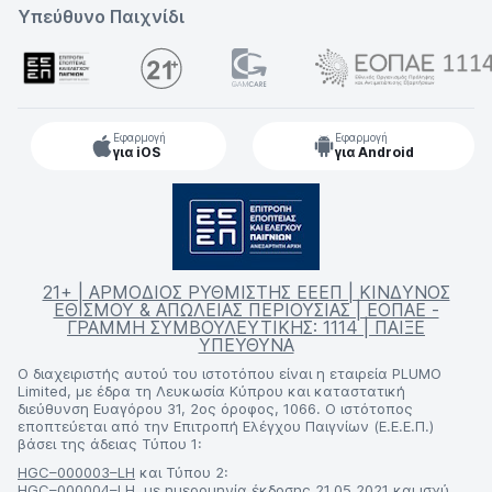
Υπεύθυνο Παιχνίδι
Εφαρμογή
Εφαρμογή
για iOS
για Android
21+ | ΑΡΜΟΔΙΟΣ ΡΥΘΜΙΣΤΗΣ ΕΕΕΠ | ΚΙΝΔΥΝΟΣ
ΕΘΙΣΜΟΥ & ΑΠΩΛΕΙΑΣ ΠΕΡΙΟΥΣΙΑΣ | ΕΟΠΑΕ -
ΓΡΑΜΜΗ ΣΥΜΒΟΥΛΕΥΤΙΚΗΣ: 1114 | ΠΑΙΞΕ
ΥΠΕΥΘΥΝΑ
Ο διαχειριστής αυτού του ιστοτόπου είναι η εταιρεία PLUMO
Limited, με έδρα τη Λευκωσία Κύπρου και καταστατική
διεύθυνση Ευαγόρου 31, 2ος όροφος, 1066. Ο ιστότοπος
εποπτεύεται από την Επιτροπή Ελέγχου Παιγνίων (Ε.Ε.Ε.Π.)
βάσει της άδειας Τύπου 1:
HGC–000003–LH
και Τύπου 2:
HGC–000004–LH
, με ημερομηνία έκδοσης 21.05.2021 και ισχύ