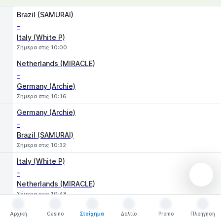
1
X
2
Brazil (SAMURAI)
-
Italy (White P)
Σήμερα στις 10:00
Netherlands (MIRACLE)
-
Germany (Archie)
Σήμερα στις 10:16
Germany (Archie)
-
Brazil (SAMURAI)
Σήμερα στις 10:32
Italy (White P)
-
Netherlands (MIRACLE)
Σήμερα στις 10:48
Brazil (SAMURAI)
Αρχική
Casino
Στοίχημα
Δελτίο
Promo
Πλοήγηση
Αρχική
Casino
Στοίχημα
Δελτίο
Promo
Πλοήγηση