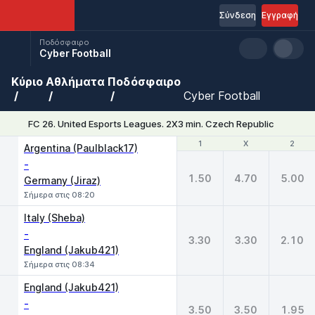
Σύνδεση
Εγγραφή
Ποδόσφαιρο
Cyber Football
Κύριο
Αθλήματα
Ποδόσφαιρο
Cyber Football
FC 26. United Esports Leagues. 2X3 min. Czech Republic
1
1
X
X
2
2
Argentina (Paulblack17)
-
1.50
4.70
5.00
Germany (Jiraz)
Σήμερα στις 08:20
Italy (Sheba)
-
3.30
3.30
2.10
England (Jakub421)
Σήμερα στις 08:34
England (Jakub421)
-
3.50
3.50
1.95