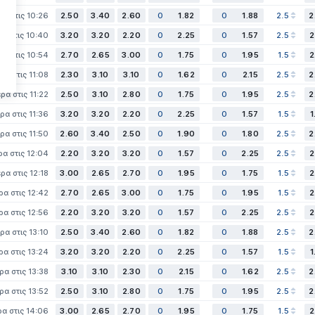
α στις 10:26
2.50
3.40
2.60
0
1.82
0
1.88
2.5
2
α στις 10:40
3.20
3.20
2.20
0
2.25
0
1.57
2.5
2
α στις 10:54
2.70
2.65
3.00
0
1.75
0
1.95
1.5
2
ρα στις 11:08
2.30
3.10
3.10
0
1.62
0
2.15
2.5
2
ρα στις 11:22
2.50
3.10
2.80
0
1.75
0
1.95
2.5
2
ρα στις 11:36
3.20
3.20
2.20
0
2.25
0
1.57
1.5
1
ρα στις 11:50
2.60
3.40
2.50
0
1.90
0
1.80
2.5
2
α στις 12:04
2.20
3.20
3.20
0
1.57
0
2.25
2.5
2
ρα στις 12:18
3.00
2.65
2.70
0
1.95
0
1.75
1.5
2
α στις 12:42
2.70
2.65
3.00
0
1.75
0
1.95
1.5
2
α στις 12:56
2.20
3.20
3.20
0
1.57
0
2.25
2.5
2
ρα στις 13:10
2.50
3.40
2.60
0
1.82
0
1.88
2.5
2
α στις 13:24
3.20
3.20
2.20
0
2.25
0
1.57
1.5
1
ρα στις 13:38
3.10
3.10
2.30
0
2.15
0
1.62
2.5
2
ρα στις 13:52
2.50
3.10
2.80
0
1.75
0
1.95
2.5
2
α στις 14:06
3.00
2.65
2.70
0
1.95
0
1.75
1.5
2