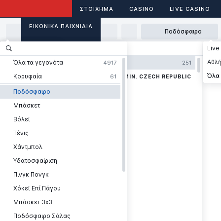
ΣΤΟΙΧΗΜΑ
ΣΤΟΙΧΗΜΑ
CASINO
CASINO
LIVE CASINO
LIVE CASINO
ΕΙΚΟΝΙΚΆ ΠΑΙΧΝΊΔΙΑ
Όλες τις ώρες
Ποδόσφαιρο
ΑΠΟΤΕΛΕΣΜΑΤΑ
Όλες τις ώρες
Live
Κύριο
Αθλήματα
Ποδόσφαιρο
Cyber Football
ΆΡΘΡΑ
1 ώρα
Aθλ
Όλα τα γεγονότα
Όλα τα γεγονότα
Όλα τα γεγονότα
4917
251
226
2 ώρες
Όλα
Κορυφαία
61
ΚΑΤΗΓΟΡΊΑ
FC 26. UNITED ESPORTS LEAGUES. 2X3 MIN. CZECH REPUBLIC
ΕΦΑΡΜΟΓΕΣ
Ποδόσφαιρο - Cyber Football
Argentina (zahy) — Portugal (Cold)
Διεθνή Συλλόγων
4 ώρες
Ποδόσφαιρο
FC 26. UNITED ESPORTS LEAGUES. 2X3 MIN. CZECH REPUBLIC
Argentina (zahy)
Germany (Djimbo88) — Italy (siignstar)
UEFA Super Cup
6 ώρες
Μπάσκετ
-
Σήμερ
Portugal (Cold)
Germany (Djimbo88)
Italy (siignstar) — Argentina (zahy)
UEFA Champions League
12 ώρες
Βόλεϊ
-
Σήμερ
Italy (siignstar)
Italy (siignstar)
Portugal (Cold) — Germany (Djimbo88)
UEFA Champions League
1 ημέρα
Τένις
-
Σήμερ
Argentina (zahy)
Portugal (Cold)
Argentina (zahy) — Germany (Djimbo88)
UEFA Champions League - Μακροχρόνια
2 ημέρες
Χάντμπολ
-
Σήμερ
Germany (Djimbo88)
Argentina (zahy)
Italy (siignstar) — Portugal (Cold)
North American Leagues Cup
Υδατοσφαίριση
-
Σήμερ
Germany (Djimbo88)
Italy (siignstar)
Portugal (Cold) — Argentina (zahy)
Φιλικά Τοπ Συλλόγων
Πινγκ Πονγκ
-
Σήμερ
Portugal (Cold)
Portugal (Cold)
Italy (siignstar) — Germany (Djimbo88)
Copa Libertadores
Χόκεϊ Επί Πάγου
-
Σήμερ
Argentina (zahy)
Italy (siignstar)
Argentina (zahy) — Italy (siignstar)
Copa Libertadores
Μπάσκετ 3x3
-
Σήμερ
Germany (Djimbo88)
Argentina (zahy)
Germany (Djimbo88) — Portugal (Cold)
Copa Libertadores - Μακροχρόνια
Ποδόσφαιρο Σάλας
-
Σήμε