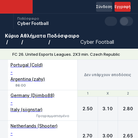
Σύνδεση
Εγγραφή
Ποδόσφαιρο
Cyber Football
Κύριο
Αθλήματα
Ποδόσφαιρο
Cyber Football
FC 26. United Esports Leagues. 2X3 min. Czech Republic
Portugal (Cold)
-
Δεν υπάρχουν αποδόσεις
Argentina (zahy)
86:00
1
1
X
X
2
2
Germany (Djimbo88)
-
2.50
3.10
2.80
Italy (siignstar)
Προγραμματισμένο
Netherlands (Shooter)
-
2.70
3.00
2.65