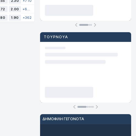
.55
2.30
+710
.72
2.00
+690
.80
1.90
+362
ΤΟΥΡΝΟΥΆ
ΔΗΜΟΦΙΛΉ ΓΕΓΟΝΌΤΑ
Ποδόσφαιρο
Μπάσκετ
Βόλεϊ
Τένις
Πινγκ Πονγκ