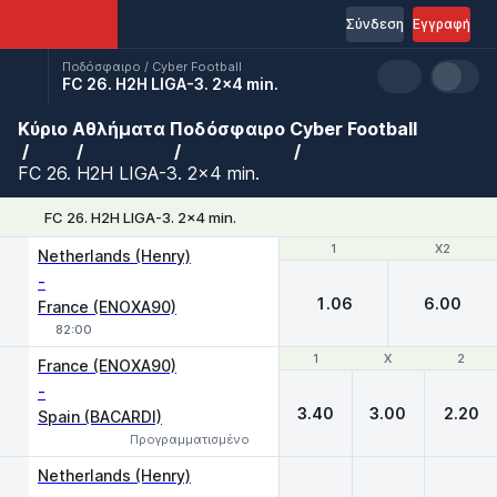
Σύνδεση
Εγγραφή
Ποδόσφαιρο / Cyber Football
FC 26. H2H LIGA-3. 2x4 min.
Κύριο
Αθλήματα
Ποδόσφαιρο
Cyber Football
FC 26. H2H LIGA-3. 2x4 min.
FC 26. H2H LIGA-3. 2x4 min.
1
1
X2
X2
Netherlands (Henry)
-
1.06
6.00
France (ENOXA90)
82:00
1
1
X
X
2
2
France (ENOXA90)
-
3.40
3.00
2.20
Spain (BACARDI)
Προγραμματισμένο
Netherlands (Henry)