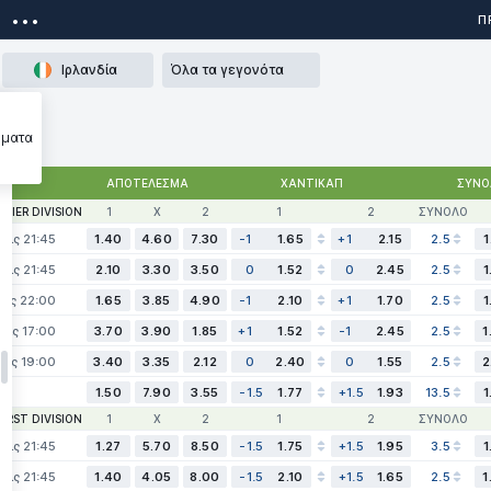
...
ΕΙΚΟΝΙΚΆ ΠΑΙΧΝΊΔΙΑ
ΑΠΟΤΕΛΕΣΜΑΤΑ
ΆΡΘΡΑ
ΕΦΑΡΜΟΓ
Π
Ιρλανδία
Όλα τα γεγονότα
ήματα
ΑΠΟΤΈΛΕΣΜΑ
ΧΆΝΤΙΚΑΠ
ΣΎΝΟ
EMIER DIVISION
1
X
2
1
2
ΣΎΝΟΛΟ
τις 21:45
1.40
4.60
7.30
-1
1.65
+1
2.15
2.5
1
τις 21:45
2.10
3.30
3.50
0
1.52
0
2.45
2.5
1
τις 22:00
1.65
3.85
4.90
-1
2.10
+1
1.70
2.5
1
τις 17:00
3.70
3.90
1.85
+1
1.52
-1
2.45
2.5
1
τις 19:00
3.40
3.35
2.12
0
2.40
0
1.55
2.5
2
1.50
7.90
3.55
-1.5
1.77
+1.5
1.93
13.5
1
FIRST DIVISION
1
X
2
1
2
ΣΎΝΟΛΟ
τις 21:45
1.27
5.70
8.50
-1.5
1.75
+1.5
1.95
3.5
1
τις 21:45
1.40
4.05
8.00
-1.5
2.10
+1.5
1.65
2.5
1