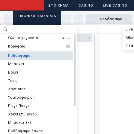
ΣΤΟΙΧΗΜΑ
ΣΤΟΙΧΗΜΑ
CASINO
CASINO
LIVE CASINO
LIVE CASINO
ΕΙΚΟΝΙΚΆ ΠΑΙΧΝΊΔΙΑ
Όλες τις ώρες
Ποδόσφαιρο
ΑΠΟΤΕΛΕΣΜΑΤΑ
Όλες τις ώρες
Live
Κύριο
Αθλήματα
Ποδόσφαιρο
Ιρλανδία
ΆΡΘΡΑ
1 ώρα
Aθλ
Όλα τα γεγονότα
Όλα τα γεγονότα
Όλα τα γεγονότα
4857
17
2223
2 ώρες
Όλα
Κορυφαία
58
ΚΑΤΗΓΟΡΊΑ
ΙΡΛΑΝΔΊΑ - PREMIER DIVISION
ΕΦΑΡΜΟΓΕΣ
Ποδόσφαιρο - Ιρλανδία
Ντέρι Σίτι — Σλίγκο Ρόβερς
Διεθνή Συλλόγων
4 ώρες
Ποδόσφαιρο
ΙΡΛΑΝΔΊΑ - PR
Ντέρι Σίτι
Γκάλγουεϊ Γιουνάιτεντ — Ντροχέντα
UEFA Super Cup
6 ώρες
Μπάσκετ
-
Σήμερα σ
Σλίγκο Ρόβερς
Γκάλγουεϊ Γιουνάιτεντ
Σάμροκ Ρόβερς — Ντάνταλκ
UEFA Champions League
12 ώρες
Βόλεϊ
-
Σήμερα σ
Ντροχέντα
Σάμροκ Ρόβερς
Γουότερφορντ — Μποέμιανς
UEFA Champions League
1 ημέρα
Τένις
-
Σήμερα σ
Ντάνταλκ
Γουότερφορντ
Σέλμπουρν — Σεντ Πάτρικς
UEFA Champions League - Μακροχρόνια
2 ημέρες
Χάντμπολ
-
9 Αυγούστου σ
Μποέμιανς
Σέλμπουρν
Γηπεδούχοι — Φιλοξενούμενοι
North American Leagues Cup
Υδατοσφαίριση
-
9 Αυγούστου σ
Σεντ Πάτρικς
Γηπεδούχοι
Φιλικά Τοπ Συλλόγων
ΙΡΛΑΝΔΊΑ - FIRST DIVISION
Πινγκ Πονγκ
-
Μπρέι — Φιν Χαρπς
Φιλοξενούμενοι
Copa Libertadores
Χόκεϊ Επί Πάγου
ΙΡΛΑΝΔΊΑ - 
Μπρέι
Κορκ Σίτι — Κέρι
Copa Libertadores
-
Σήμερα σ
Μπάσκετ 3x3
Φιν Χαρπς
Κορκ Σίτι
Κομπ Ράμπλερς — Τρίτι Γιουνάιτεντ
Copa Libertadores - Μακροχρόνια
-
Σήμερα σ
Ποδόσφαιρο Σάλας