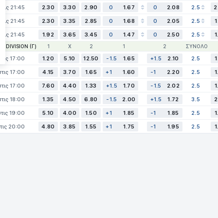
τις 21:45
2.30
3.30
2.90
0
1.67
0
2.08
2.5
2
τις 21:45
2.30
3.35
2.85
0
1.68
0
2.05
2.5
1
τις 21:45
1.92
3.65
3.45
0
1.47
0
2.50
2.5
1
R DIVISION (Γ)
1
X
2
1
2
ΣΎΝΟΛΟ
στις 17:00
1.20
5.10
12.50
-1.5
1.65
+1.5
2.10
2.5
1
στις 17:00
4.15
3.70
1.65
+1
1.60
-1
2.20
2.5
1
στις 17:00
7.60
4.40
1.33
+1.5
1.70
-1.5
2.02
2.5
1
στις 18:00
1.35
4.50
6.80
-1.5
2.00
+1.5
1.72
3.5
2
τις 19:00
5.10
4.00
1.50
+1
1.85
-1
1.85
2.5
1
τις 20:00
4.80
3.85
1.55
+1
1.75
-1
1.95
2.5
1