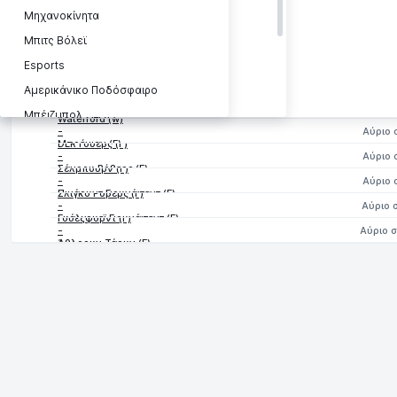
Κέρι
Κομπ Ράμπλερς
Άθλοουν Τάουν — Λόνγκφορντ
Copa Sudamericana
-
Σήμερα σ
Μηχανοκίνητα
Τρίτι Γιουνάιτεντ
Άθλοουν Τάουν
Γιου Σι Ντι — Γουέξφορντ FC
UEFA Champions League (Γ)
-
Σήμερα σ
Μπιτς Βόλεϊ
Λόνγκφορντ
Γιου Σι Ντι
ΙΡΛΑΝΔΊΑ - PREMIER DIVISION (Γ)
CECAFA Club Cup. Rwanda
-
Σήμερα σ
Esports
Γουέξφορντ FC
Τρίτι Γιουνάιτεντ (Γ) — Κορκ Σίτι (Γ)
CECAFA Club Cup
ΙΡΛΑΝΔΊΑ - PREMIE
Αμερικάνικο Ποδόσφαιρο
Τρίτι Γιουνάιτεντ (Γ)
Waterford (w) — Μποέμιαν (Γ)
-
Αύριο 
3rd place
Μπέιζμπολ
Κορκ Σίτι (Γ)
Waterford (w)
DLR Γουέβς (Γ) — Σάμροκ Ρόβερς (Γ)
-
Αύριο 
Φιλικά Συλλόγων
Χόκεϊ Επί Χόρτου
Μποέμιαν (Γ)
DLR Γουέβς (Γ)
Σέλμπουρν (Γ) — Πιμάουντ Γιουνάιτεντ (Γ)
-
Αύριο 
Διεθνή Φιλικά (Γ)
Φλόρμπολ
Σάμροκ Ρόβερς (Γ)
Σέλμπουρν (Γ)
Σλίγκο Ρόβερς (Γ) — Γκάλγουεϊ Γιουνάιτεντ (Γ)
-
Αύριο 
Διεθνή
Μπιτς Σόκερ
Πιμάουντ Γιουνάιτεντ (Γ)
Σλίγκο Ρόβερς (Γ)
Γουέξφορντ (Γ) — Άθλοουν Τάουν (Γ)
-
Αύριο σ
ASEAN Championship
Λακρός
Γκάλγουεϊ Γιουνάιτεντ (Γ)
Γουέξφορντ (Γ)
-
Αύριο σ
CONCACAF Championship. U20
Ράγκμπι
Άθλοουν Τάουν (Γ)
Africa Cup of Nations (Γ)
Αυστραλιανό Ποδόσφαιρο
Cyber Football
Κρίκετ
FC 26. United Esports Leagues
Μπάντμιντον
2X3 min. Czech Republic
Μπιλιάρδο - Σνούκερ
2X4 min. Kazakhstan
Πάντελ τέννις
FC 26. H2H LIGA-3. 2x4 min.
Νταρτς