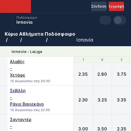
Σύνδεση
Εγγραφή
Ποδόσφαιρο
Ισπανία
Κύριο
Αθλήματα
Ποδόσφαιρο
Ισπανία
Ισπανία - LaLiga
1
1
X
X
2
2
Αλαβές
-
2.35
2.80
3.75
Χετάφε
15 Αυγούστου στις 20:30
Σεβίλλη
-
2.30
3.25
3.35
Ράγιο Βαγιεκάνο
15 Αυγούστου στις 22:30
Σανταντέρ
-
3.00
3.50
2.35