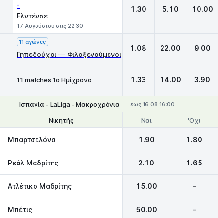
-
1.30
5.10
10.00
Ελντένσε
17 Αυγούστου στις 22:30
11 αγώνες
1.08
22.00
9.00
Γηπεδούχοι — Φιλοξενούμενοι
1.33
14.00
3.90
11 matches 1ο Ημίχρονο
Ισπανία - LaLiga - Μακροχρόνια
έως 16.08 16:00
Ναι
'Οχι
Νικητής
Θέσεις 1-4
Μπαρτσελόνα
1.90
1.80
Ρεάλ Μαδρίτης
2.10
1.65
Ατλέτικο Μαδρίτης
15.00
-
Μπέτις
50.00
-