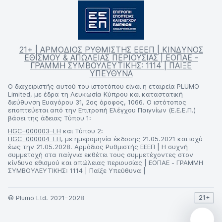
21+ | ΑΡΜΟΔΙΟΣ ΡΥΘΜΙΣΤΗΣ ΕΕΕΠ | ΚΙΝΔΥΝΟΣ
ΕΘΙΣΜΟΥ & ΑΠΩΛΕΙΑΣ ΠΕΡΙΟΥΣΙΑΣ | ΕΟΠΑΕ -
ΓΡΑΜΜΗ ΣΥΜΒΟΥΛΕΥΤΙΚΗΣ: 1114 | ΠΑΙΞΕ
ΥΠΕΥΘΥΝΑ
Ο διαχειριστής αυτού του ιστοτόπου είναι η εταιρεία PLUMO
Limited, με έδρα τη Λευκωσία Κύπρου και καταστατική
διεύθυνση Ευαγόρου 31, 2ος όροφος, 1066. Ο ιστότοπος
εποπτεύεται από την Επιτροπή Ελέγχου Παιγνίων (Ε.Ε.Ε.Π.)
βάσει της άδειας Τύπου 1:
HGC–000003–LH
και Τύπου 2:
HGC–000004–LH
, με ημερομηνία έκδοσης 21.05.2021 και ισχύ
έως την 21.05.2028. Αρμόδιος Ρυθμιστής ΕΕΕΠ | Η συχνή
συμμετοχή στα παίγνια εκθέτει τους συμμετέχοντες στον
κίνδυνο εθισμού και απώλειας περιουσίας | ΕΟΠΑΕ - ΓΡΑΜΜΗ
ΣΥΜΒΟΥΛΕΥΤΙΚΗΣ: 1114 | Παίξε Υπεύθυνα |
© Plumo Ltd. 2021–2028
21+