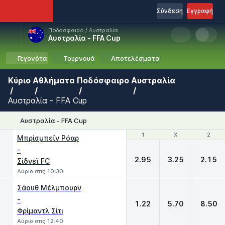
Σύνδεση
Εγγραφή
Ποδόσφαιρο / Αυστραλία
Αυστραλία - FFA Cup
Γεγονότα
Τουρνουά
Αποτελέσματα
Κύριο
Αθλήματα
Ποδόσφαιρο
Αυστραλία
Αυστραλία - FFA Cup
Αυστραλία - FFA Cup
1
1
X
X
2
2
Μπρίσμπεϊν Ρόαρ
-
2.95
3.25
2.15
Σίδνεϊ FC
Αύριο στις 10:30
Σάουθ Μέλμπουρν
-
1.22
5.70
8.50
Φρίμαντλ Σίτι
Αύριο στις 12:40