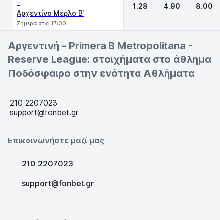
-
1.28
4.90
8.00
Αρχεντίνο Μέρλο B'
Σήμερα στις 17:00
Αργεντινή - Primera B Metropolitana -
Reserve League: στοιχήματα στο άθλημα
Ποδόσφαιρο στην ενότητα Αθλήματα
210 2207023
support@fonbet.gr
Επικοινωνήστε μαζί μας
210 2207023
support@fonbet.gr