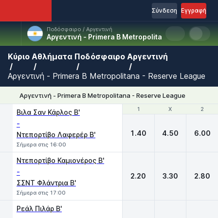
Σύνδεση
Εγγραφή
Ποδόσφαιρο / Αργεντινή
Αργεντινή - Primera B Metropolitana - Reserve L
Κύριο
Αθλήματα
Ποδόσφαιρο
Αργεντινή
Αργεντινή - Primera B Metropolitana - Reserve League
Αργεντινή - Primera B Metropolitana - Reserve League
1
1
X
X
2
2
Βιλα Σαν Κάρλος Β'
-
1.40
4.50
6.00
Ντεπορτίβο Λαφερέρ Β'
Σήμερα στις 16:00
Ντεπορτίβο Καμιονέρος Β'
-
2.20
3.30
2.80
ΣΣΝΤ Φλάντρια Β'
Σήμερα στις 17:00
Ρεάλ Πιλάρ Β'