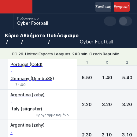
Σύνδεση
Εγγραφή
Ποδόσφαιρο
Cyber Football
Κύριο
Αθλήματα
Ποδόσφαιρο
Cyber Football
FC 26. United Esports Leagues. 2X3 min. Czech Republic
1
1
X
X
2
2
Portugal (Cold)
-
5.50
1.40
5.40
Germany (Djimbo88)
74:00
Argentina (zahy)
-
2.20
3.20
3.20
Italy (siignstar)
Προγραμματισμένο
Argentina (zahy)
-
2.30
3.10
3.10