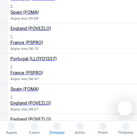
-
Spain (FOMA)
Αύριο στις 05:59
England (POVEZLO)
-
France (PSPRO)
Αύριο στις 06:15
Portugal (LLOYD1337)
-
France (PSPRO)
Αύριο στις 06:41
Spain (FOMA)
-
England (POVEZLO)
Αύριο στις 06:57
England (POVEZLO)
-
Αρχική
Portugal (LLOYD1337)
Casino
Στοίχημα
Δελτίο
Promo
Πλοήγηση
Αρχική
Casino
Στοίχημα
Δελτίο
Promo
Πλοήγηση