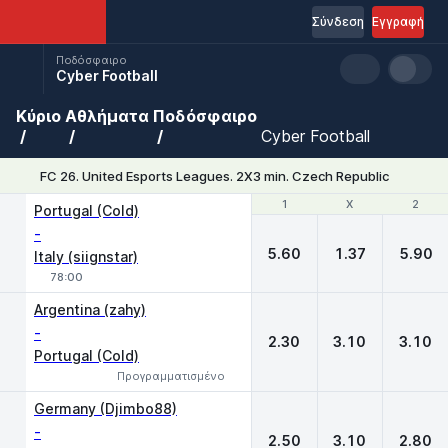
Σύνδεση
Εγγραφή
Ποδόσφαιρο
Cyber Football
Κύριο
Αθλήματα
Ποδόσφαιρο
Cyber Football
FC 26. United Esports Leagues. 2X3 min. Czech Republic
1
1
X
X
2
2
Portugal (Cold)
-
5.60
1.37
5.90
Italy (siignstar)
78:00
Argentina (zahy)
-
2.30
3.10
3.10
Portugal (Cold)
Προγραμματισμένο
Germany (Djimbo88)
-
2.50
3.10
2.80