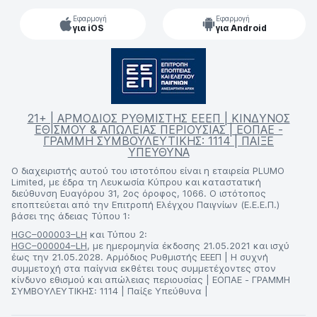
Εφαρμογή
Εφαρμογή
για iOS
για Android
21+ | ΑΡΜΟΔΙΟΣ ΡΥΘΜΙΣΤΗΣ ΕΕΕΠ | ΚΙΝΔΥΝΟΣ
ΕΘΙΣΜΟΥ & ΑΠΩΛΕΙΑΣ ΠΕΡΙΟΥΣΙΑΣ | ΕΟΠΑΕ -
ΓΡΑΜΜΗ ΣΥΜΒΟΥΛΕΥΤΙΚΗΣ: 1114 | ΠΑΙΞΕ
ΥΠΕΥΘΥΝΑ
Ο διαχειριστής αυτού του ιστοτόπου είναι η εταιρεία PLUMO
Limited, με έδρα τη Λευκωσία Κύπρου και καταστατική
διεύθυνση Ευαγόρου 31, 2ος όροφος, 1066. Ο ιστότοπος
εποπτεύεται από την Επιτροπή Ελέγχου Παιγνίων (Ε.Ε.Ε.Π.)
βάσει της άδειας Τύπου 1:
HGC–000003–LH
και Τύπου 2:
HGC–000004–LH
, με ημερομηνία έκδοσης 21.05.2021 και ισχύ
έως την 21.05.2028. Αρμόδιος Ρυθμιστής ΕΕΕΠ | Η συχνή
συμμετοχή στα παίγνια εκθέτει τους συμμετέχοντες στον
κίνδυνο εθισμού και απώλειας περιουσίας | ΕΟΠΑΕ - ΓΡΑΜΜΗ
ΣΥΜΒΟΥΛΕΥΤΙΚΗΣ: 1114 | Παίξε Υπεύθυνα |