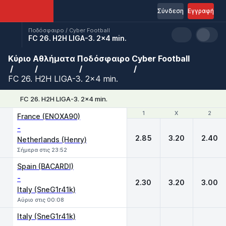
Σύνδεση
Εγγραφή
Ποδόσφαιρο / Cyber Football
FC 26. H2H LIGA-3. 2x4 min.
Κύριο
Αθλήματα
Ποδόσφαιρο
Cyber Football
FC 26. H2H LIGA-3. 2x4 min.
FC 26. H2H LIGA-3. 2x4 min.
1
1
X
X
2
2
France (ENOXA90)
-
2.85
3.20
2.40
Netherlands (Henry)
Σήμερα στις 23:52
Spain (BACARDI)
-
2.30
3.20
3.00
Italy (SneG1r41k)
Αύριο στις 00:08
Italy (SneG1r41k)