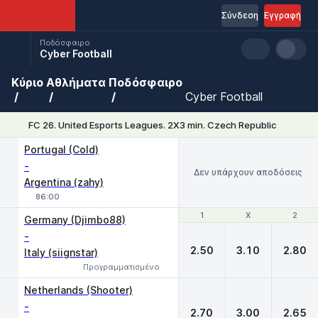
Σύνδεση
Εγγραφή
Ποδόσφαιρο
Cyber Football
Κύριο
Αθλήματα
Ποδόσφαιρο
Cyber Football
FC 26. United Esports Leagues. 2X3 min. Czech Republic
Portugal (Cold)
-
Δεν υπάρχουν αποδόσεις
Argentina (zahy)
86:00
1
1
X
X
2
2
Germany (Djimbo88)
-
2.50
3.10
2.80
Italy (siignstar)
Προγραμματισμένο
Netherlands (Shooter)
-
2.70
3.00
2.65