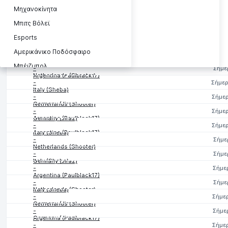
Argentina (Paulblack17)
Germany (Jiraz)
Argentina (Paulblack17) — Germany (Jiraz)
Copa Sudamericana
Μηχανοκίνητα
-
Σήμερ
Italy (Sheba)
Argentina (Paulblack17)
Netherlands (Shooter) — Italy (Sheba)
UEFA Champions League (Γ)
Μπιτς Βόλεϊ
-
Σήμε
Netherlands (Shooter)
Argentina (Paulblack17)
Germany (Jiraz) — Netherlands (Shooter)
CECAFA Club Cup. Rwanda
Esports
-
Σήμερ
Germany (Jiraz)
Netherlands (Shooter)
Argentina (Paulblack17) — Italy (Sheba)
CECAFA Club Cup
Αμερικάνικο Ποδόσφαιρο
-
Σήμερ
Italy (Sheba)
Germany (Jiraz)
Italy (Sheba) — Germany (Jiraz)
3rd place
Μπέιζμπολ
-
Σήμερ
Netherlands (Shooter)
Argentina (Paulblack17)
Netherlands (Shooter) — Argentina (Paulblack17)
Φιλικά Συλλόγων
Χόκεϊ Επί Χόρτου
-
Σήμερ
Italy (Sheba)
Italy (Sheba)
Germany (Jiraz) — Argentina (Paulblack17)
Διεθνή Φιλικά (Γ)
Φλόρμπολ
-
Σήμερ
Germany (Jiraz)
Netherlands (Shooter)
Italy (Sheba) — Netherlands (Shooter)
Διεθνή
Μπιτς Σόκερ
-
Σήμερ
Argentina (Paulblack17)
Germany (Jiraz)
Netherlands (Shooter) — Italy (Sheba)
ASEAN Championship
Λακρός
-
Σήμερ
Argentina (Paulblack17)
Italy (Sheba)
Germany (Jiraz) — Argentina (Paulblack17)
CONCACAF Championship. U20
Ράγκμπι
-
Σήμερ
Netherlands (Shooter)
Netherlands (Shooter)
Argentina (Paulblack17) — Netherlands (Shooter)
Africa Cup of Nations (Γ)
Αυστραλιανό Ποδόσφαιρο
-
Σήμερ
Italy (Sheba)
Germany (Jiraz)
Italy (Sheba) — Germany (Jiraz)
Cyber Football
Κρίκετ
-
Σήμερ
Argentina (Paulblack17)
Argentina (Paulblack17)
Netherlands (Shooter) — Germany (Jiraz)
FC 26. United Esports Leagues
Μπάντμιντον
-
Σήμερ
Netherlands (Shooter)
Italy (Sheba)
Argentina (Paulblack17) — Italy (Sheba)
2X3 min. Czech Republic
Μπιλιάρδο - Σνούκερ
-
Σήμερ
Germany (Jiraz)
Netherlands (Shooter)
Italy (Sheba) — Netherlands (Shooter)
2X4 min. Kazakhstan
Πάντελ τέννις
-
Σήμερ
Germany (Jiraz)
Argentina (Paulblack17)
Argentina (Paulblack17) — Germany (Jiraz)
FC 26. H2H LIGA-3. 2x4 min.
Νταρτς
-
Σήμερ