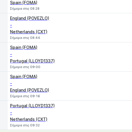
Spain (FOMA)
Σήμερα στις 08:28
England (POVEZLO)
-
Netherlands (CXT)
Σήμερα στις 08:44
Spain (FOMA)
-
Portugal (LLOYD1337)
Σήμερα στις 09:00
Spain (FOMA)
-
England (POVEZLO)
Σήμερα στις 09:16
Portugal (LLOYD1337)
-
Netherlands (CXT)
Σήμερα στις 09:32