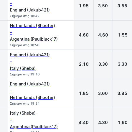
-
1.95
3.50
3.55
England (Jakub421)
Σήμερα στις 18:42
Netherlands (Shooter)
-
4.60
4.60
1.55
Argentina (Paulblack17)
Σήμερα στις 18:56
England (Jakub421)
-
2.10
3.30
3.30
Italy (Sheba)
Σήμερα στις 19:10
England (Jakub421)
-
1.85
3.60
3.85
Netherlands (Shooter)
Σήμερα στις 19:24
Italy (Sheba)
-
4.40
4.30
1.60
Argentina (Paulblack17)