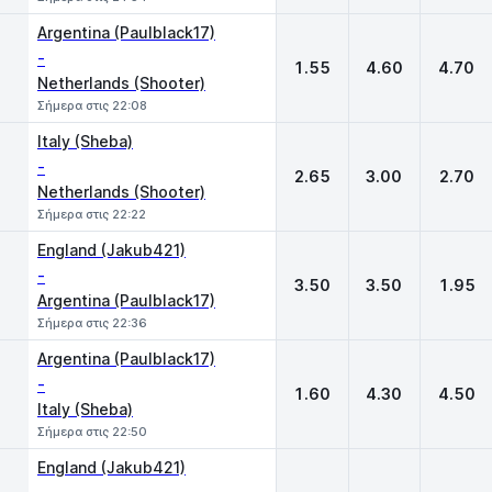
Argentina (Paulblack17)
-
1.55
4.60
4.70
Netherlands (Shooter)
Σήμερα στις 22:08
Italy (Sheba)
-
2.65
3.00
2.70
Netherlands (Shooter)
Σήμερα στις 22:22
England (Jakub421)
-
3.50
3.50
1.95
Argentina (Paulblack17)
Σήμερα στις 22:36
Argentina (Paulblack17)
-
1.60
4.30
4.50
Italy (Sheba)
Σήμερα στις 22:50
England (Jakub421)