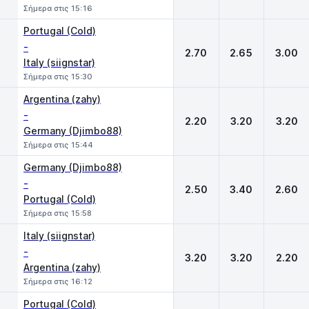
Σήμερα στις 15:16
Portugal (Cold)
-
2.70
2.65
3.00
Italy (siignstar)
Σήμερα στις 15:30
Argentina (zahy)
-
2.20
3.20
3.20
Germany (Djimbo88)
Σήμερα στις 15:44
Germany (Djimbo88)
-
2.50
3.40
2.60
Portugal (Cold)
Σήμερα στις 15:58
Italy (siignstar)
-
3.20
3.20
2.20
Argentina (zahy)
Σήμερα στις 16:12
Portugal (Cold)