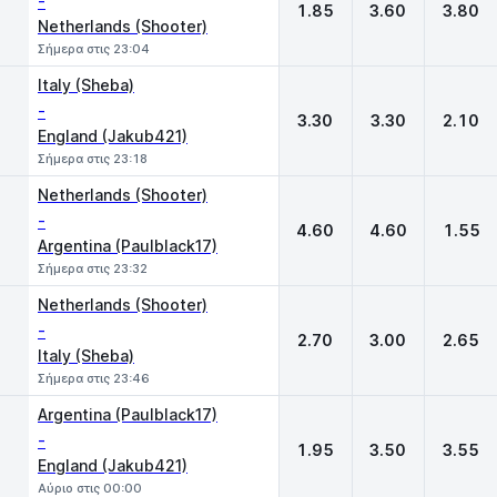
-
1.85
3.60
3.80
Netherlands (Shooter)
Σήμερα στις 23:04
Italy (Sheba)
-
3.30
3.30
2.10
England (Jakub421)
Σήμερα στις 23:18
Netherlands (Shooter)
-
4.60
4.60
1.55
Argentina (Paulblack17)
Σήμερα στις 23:32
Netherlands (Shooter)
-
2.70
3.00
2.65
Italy (Sheba)
Σήμερα στις 23:46
Argentina (Paulblack17)
-
1.95
3.50
3.55
England (Jakub421)
Αύριο στις 00:00