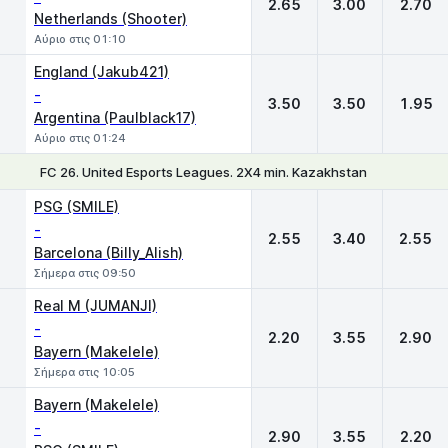
2.65
3.00
2.70
Netherlands (Shooter)
Αύριο στις 01:10
England (Jakub421)
-
3.50
3.50
1.95
Argentina (Paulblack17)
Αύριο στις 01:24
FC 26. United Esports Leagues. 2X4 min. Kazakhstan
1
X
2
PSG (SMILE)
-
2.55
3.40
2.55
Barcelona (Billy_Alish)
Σήμερα στις 09:50
Real M (JUMANJI)
-
2.20
3.55
2.90
Bayern (Makelele)
Σήμερα στις 10:05
Bayern (Makelele)
-
2.90
3.55
2.20