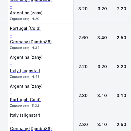
-
3.20
3.20
2.20
Argentina (zahy)
Σήμερα στις 14:20
Portugal (Cold)
-
2.60
3.40
2.50
Germany (Djimbo88)
Σήμερα στις 14:34
Argentina (zahy)
-
2.20
3.20
3.20
Italy (siignstar)
Σήμερα στις 14:48
Argentina (zahy)
-
2.30
3.10
3.10
Portugal (Cold)
Σήμερα στις 15:02
Italy (siignstar)
-
2.80
3.10
2.50
Germany (Djimbo88)