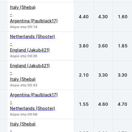
Italy (Sheba)
-
4.40
4.30
1.60
Argentina (Paulblack17)
Αύριο στις 00:14
Netherlands (Shooter)
-
3.80
3.60
1.85
England (Jakub421)
Αύριο στις 00:28
England (Jakub421)
-
2.10
3.30
3.30
Italy (Sheba)
Αύριο στις 00:42
Argentina (Paulblack17)
-
1.55
4.60
4.70
Netherlands (Shooter)
Αύριο στις 00:56
Italy (Sheba)
-