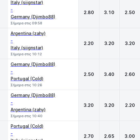
Italy (siignstar)
-
2.80
3.10
2.50
Germany (Djimbo88)
Σήμερα στις 09:58
Argentina (zahy)
-
2.20
3.20
3.20
Italy (siignstar)
Σήμερα στις 10:12
Germany (Djimbo88)
-
2.50
3.40
2.60
Portugal (Cold)
Σήμερα στις 10:26
Germany (Djimbo88)
-
3.20
3.20
2.20
Argentina (zahy)
Σήμερα στις 10:40
Portugal (Cold)
-
2.70
2.65
3.00