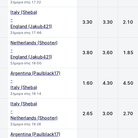
Σήμερα στις 17:32
Italy (Sheba)
-
3.30
3.30
2.10
England (Jakub421)
Σήμερα στις 17:46
Netherlands (Shooter)
-
3.80
3.60
1.85
England (Jakub421)
Σήμερα στις 18:00
Argentina (Paulblack17)
-
1.60
4.30
4.50
Italy (Sheba)
Σήμερα στις 18:14
Italy (Sheba)
-
2.65
3.00
2.70
Netherlands (Shooter)
Σήμερα στις 18:28
Argentina (Paulblack17)