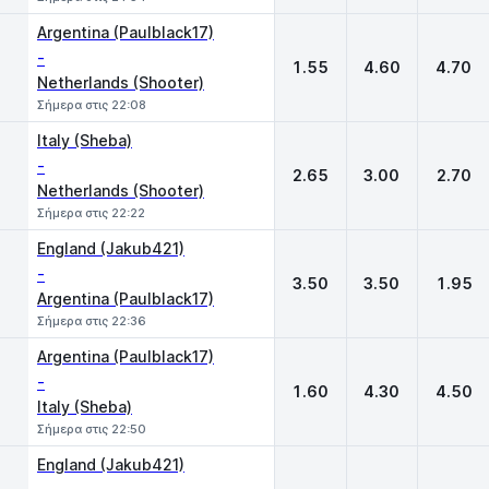
Argentina (Paulblack17)
-
1.55
4.60
4.70
Netherlands (Shooter)
Σήμερα στις 22:08
Italy (Sheba)
-
2.65
3.00
2.70
Netherlands (Shooter)
Σήμερα στις 22:22
England (Jakub421)
-
3.50
3.50
1.95
Argentina (Paulblack17)
Σήμερα στις 22:36
Argentina (Paulblack17)
-
1.60
4.30
4.50
Italy (Sheba)
Σήμερα στις 22:50
England (Jakub421)