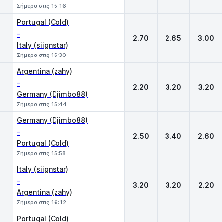
Σήμερα στις 15:16
Portugal (Cold)
-
2.70
2.65
3.00
Italy (siignstar)
Σήμερα στις 15:30
Argentina (zahy)
-
2.20
3.20
3.20
Germany (Djimbo88)
Σήμερα στις 15:44
Germany (Djimbo88)
-
2.50
3.40
2.60
Portugal (Cold)
Σήμερα στις 15:58
Italy (siignstar)
-
3.20
3.20
2.20
Argentina (zahy)
Σήμερα στις 16:12
Portugal (Cold)