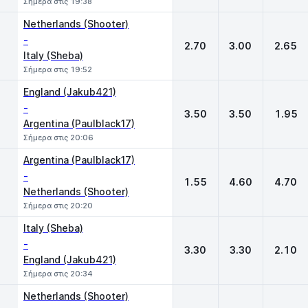
Σήμερα στις 19:38
Netherlands (Shooter)
-
2.70
3.00
2.65
Italy (Sheba)
Σήμερα στις 19:52
England (Jakub421)
-
3.50
3.50
1.95
Argentina (Paulblack17)
Σήμερα στις 20:06
Argentina (Paulblack17)
-
1.55
4.60
4.70
Netherlands (Shooter)
Σήμερα στις 20:20
Italy (Sheba)
-
3.30
3.30
2.10
England (Jakub421)
Σήμερα στις 20:34
Netherlands (Shooter)