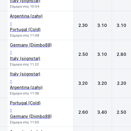
Italy (siignstar)
Σήμερα στις 10:54
Argentina (zahy)
-
2.30
3.10
3.10
Portugal (Cold)
Σήμερα στις 11:08
Germany (Djimbo88)
-
2.50
3.10
2.80
Italy (siignstar)
Σήμερα στις 11:22
Italy (siignstar)
-
3.20
3.20
2.20
Argentina (zahy)
Σήμερα στις 11:36
Portugal (Cold)
-
2.60
3.40
2.50
Germany (Djimbo88)
Σήμερα στις 11:50