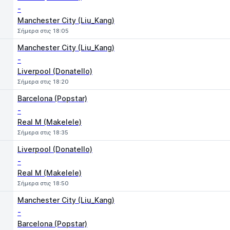
-
Manchester City (Liu_Kang)
Σήμερα στις 18:05
Manchester City (Liu_Kang)
-
Liverpool (Donatello)
Σήμερα στις 18:20
Barcelona (Popstar)
-
Real M (Makelele)
Σήμερα στις 18:35
Liverpool (Donatello)
-
Real M (Makelele)
Σήμερα στις 18:50
Manchester City (Liu_Kang)
-
Barcelona (Popstar)