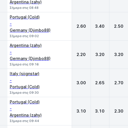
Argentina (zahy)
Σήμερα στις 08:48
Portugal (Cold)
-
2.60
3.40
2.50
Germany (Djimbo88)
Σήμερα στις 09:02
Argentina (zahy)
-
2.20
3.20
3.20
Germany (Djimbo88)
Σήμερα στις 09:16
Italy (siignstar)
-
3.00
2.65
2.70
Portugal (Cold)
Σήμερα στις 09:30
Portugal (Cold)
-
3.10
3.10
2.30
Argentina (zahy)
Σήμερα στις 09:44