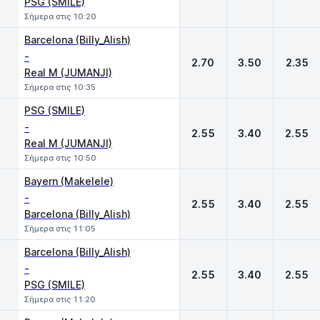
PSG (SMILE)
Σήμερα στις 10:20
Barcelona (Billy_Alish)
-
2.70
3.50
2.35
Real M (JUMANJI)
Σήμερα στις 10:35
PSG (SMILE)
-
2.55
3.40
2.55
Real M (JUMANJI)
Σήμερα στις 10:50
Bayern (Makelele)
-
2.55
3.40
2.55
Barcelona (Billy_Alish)
Σήμερα στις 11:05
Barcelona (Billy_Alish)
-
2.55
3.40
2.55
PSG (SMILE)
Σήμερα στις 11:20