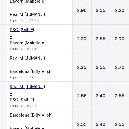
Bayern (Makelele)
-
2.90
3.55
2.20
Real M (JUMANJI)
Σήμερα στις 11:35
PSG (SMILE)
-
2.20
3.55
2.90
Bayern (Makelele)
Σήμερα στις 11:50
Real M (JUMANJI)
-
2.35
3.55
2.70
Barcelona (Billy_Alish)
Σήμερα στις 12:05
Real M (JUMANJI)
-
2.55
3.40
2.55
PSG (SMILE)
Σήμερα στις 12:20
Barcelona (Billy_Alish)
-
2.55
3.40
2.55
Bayern (Makelele)