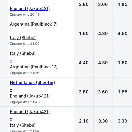
-
3.80
3.60
1.85
England (Jakub421)
Σήμερα στις 20:48
Argentina (Paulblack17)
-
1.60
4.30
4.50
Italy (Sheba)
Σήμερα στις 21:02
Italy (Sheba)
-
4.40
4.30
1.60
Argentina (Paulblack17)
Σήμερα στις 21:26
Netherlands (Shooter)
-
3.80
3.60
1.85
England (Jakub421)
Σήμερα στις 21:40
England (Jakub421)
-
2.10
3.30
3.30
Italy (Sheba)
Σήμερα στις 21:54