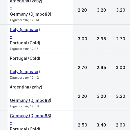
Argentina (zahy)
-
2.20
3.20
3.20
Germany (Djimbo88)
Σήμερα στις 12:04
Italy (siignstar)
-
3.00
2.65
2.70
Portugal (Cold)
Σήμερα στις 12:18
Portugal (Cold)
-
2.70
2.65
3.00
Italy (siignstar)
Σήμερα στις 12:42
Argentina (zahy)
-
2.20
3.20
3.20
Germany (Djimbo88)
Σήμερα στις 12:56
Germany (Djimbo88)
-
2.50
3.40
2.60
Portugal (Cold)