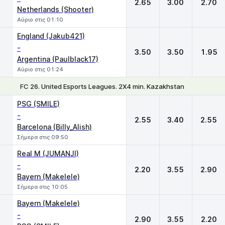
2.65
3.00
2.70
Netherlands (Shooter)
Αύριο στις 01:10
England (Jakub421)
-
3.50
3.50
1.95
Argentina (Paulblack17)
Αύριο στις 01:24
FC 26. United Esports Leagues. 2X4 min. Kazakhstan
1
X
2
PSG (SMILE)
-
2.55
3.40
2.55
Barcelona (Billy_Alish)
Σήμερα στις 09:50
Real M (JUMANJI)
-
2.20
3.55
2.90
Bayern (Makelele)
Σήμερα στις 10:05
Bayern (Makelele)
-
2.90
3.55
2.20