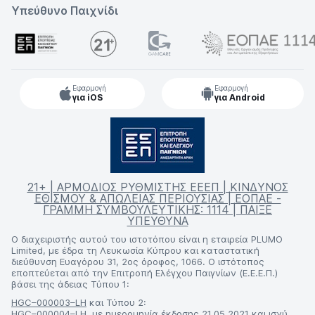
Υπεύθυνο Παιχνίδι
Εφαρμογή
Εφαρμογή
για iOS
για Android
21+ | ΑΡΜΟΔΙΟΣ ΡΥΘΜΙΣΤΗΣ ΕΕΕΠ | ΚΙΝΔΥΝΟΣ
ΕΘΙΣΜΟΥ & ΑΠΩΛΕΙΑΣ ΠΕΡΙΟΥΣΙΑΣ | ΕΟΠΑΕ -
ΓΡΑΜΜΗ ΣΥΜΒΟΥΛΕΥΤΙΚΗΣ: 1114 | ΠΑΙΞΕ
ΥΠΕΥΘΥΝΑ
Ο διαχειριστής αυτού του ιστοτόπου είναι η εταιρεία PLUMO
Limited, με έδρα τη Λευκωσία Κύπρου και καταστατική
διεύθυνση Ευαγόρου 31, 2ος όροφος, 1066. Ο ιστότοπος
εποπτεύεται από την Επιτροπή Ελέγχου Παιγνίων (Ε.Ε.Ε.Π.)
βάσει της άδειας Τύπου 1:
HGC–000003–LH
και Τύπου 2:
HGC–000004–LH
, με ημερομηνία έκδοσης 21.05.2021 και ισχύ