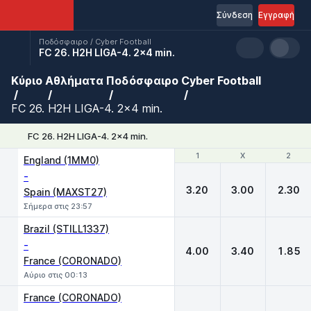
Σύνδεση
Εγγραφή
Ποδόσφαιρο / Cyber Football
FC 26. H2H LIGA-4. 2x4 min.
Κύριο
Αθλήματα
Ποδόσφαιρο
Cyber Football
FC 26. H2H LIGA-4. 2x4 min.
FC 26. H2H LIGA-4. 2x4 min.
1
1
X
X
2
2
England (1MM0)
-
3.20
3.00
2.30
Spain (MAXST27)
Σήμερα στις 23:57
Brazil (STILL1337)
-
4.00
3.40
1.85
France (CORONADO)
Αύριο στις 00:13
France (CORONADO)