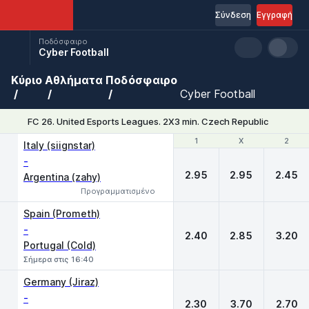
Σύνδεση
Εγγραφή
Ποδόσφαιρο
Cyber Football
Κύριο
Αθλήματα
Ποδόσφαιρο
Cyber Football
FC 26. United Esports Leagues. 2X3 min. Czech Republic
1
1
X
X
2
2
Italy (siignstar)
-
2.95
2.95
2.45
Argentina (zahy)
Προγραμματισμένο
Spain (Prometh)
-
2.40
2.85
3.20
Portugal (Cold)
Σήμερα στις 16:40
Germany (Jiraz)
-
2.30
3.70
2.70