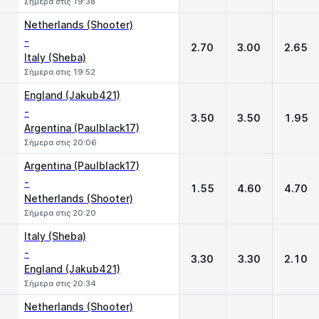
Σήμερα στις 19:38
Netherlands (Shooter)
-
2.70
3.00
2.65
Italy (Sheba)
Σήμερα στις 19:52
England (Jakub421)
-
3.50
3.50
1.95
Argentina (Paulblack17)
Σήμερα στις 20:06
Argentina (Paulblack17)
-
1.55
4.60
4.70
Netherlands (Shooter)
Σήμερα στις 20:20
Italy (Sheba)
-
3.30
3.30
2.10
England (Jakub421)
Σήμερα στις 20:34
Netherlands (Shooter)