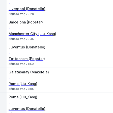
-
Liverpool (Donatello)
Σήμερα στις 20:20
Barcelona (Popstar)
-
Manchester City (Liu_Kang)
Σήμερα στις 20:35
Juventus (Donatello)
-
Tottenham (Popstar)
Σήμερα στις 21:50
Galatasaray (Makelele)
-
Roma (Liu_Kang)
Σήμερα στις 22:05
Roma (Liu_Kang)
-
Juventus (Donatello)