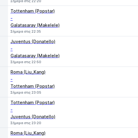
Σήμερα στις 22:20
Tottenham (Popstar)
-
Galatasaray (Makelele)
Σήμερα στις 22:35
Juventus (Donatello)
-
Galatasaray (Makelele)
Σήμερα στις 22:50
Roma (Liu_Kang)
-
Tottenham (Popstar)
Σήμερα στις 23:05
Tottenham (Popstar)
-
Juventus (Donatello)
Σήμερα στις 23:20
Roma (Liu_Kang)