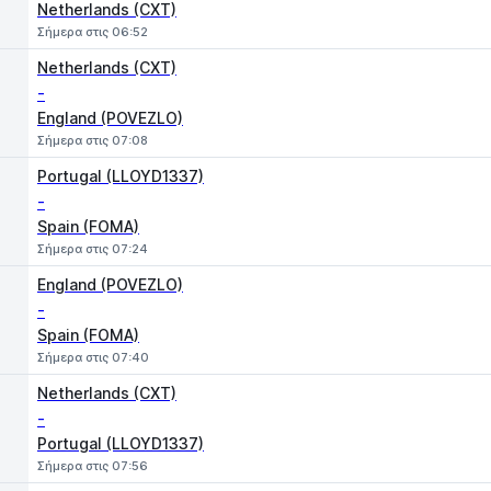
Netherlands (CXT)
Σήμερα στις 06:52
Netherlands (CXT)
-
England (POVEZLO)
Σήμερα στις 07:08
Portugal (LLOYD1337)
-
Spain (FOMA)
Σήμερα στις 07:24
England (POVEZLO)
-
Spain (FOMA)
Σήμερα στις 07:40
Netherlands (CXT)
-
Portugal (LLOYD1337)
Σήμερα στις 07:56