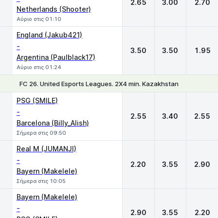
2.65
3.00
2.70
Netherlands (Shooter)
Αύριο στις 01:10
England (Jakub421)
-
3.50
3.50
1.95
Argentina (Paulblack17)
Αύριο στις 01:24
FC 26. United Esports Leagues. 2X4 min. Kazakhstan
1
X
2
PSG (SMILE)
-
2.55
3.40
2.55
Barcelona (Billy_Alish)
Σήμερα στις 09:50
Real M (JUMANJI)
-
2.20
3.55
2.90
Bayern (Makelele)
Σήμερα στις 10:05
Bayern (Makelele)
-
2.90
3.55
2.20