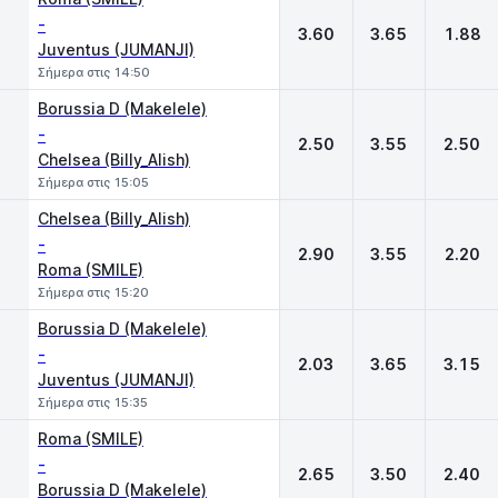
-
3.60
3.65
1.88
Juventus (JUMANJI)
Σήμερα στις 14:50
Borussia D (Makelele)
-
2.50
3.55
2.50
Chelsea (Billy_Alish)
Σήμερα στις 15:05
Chelsea (Billy_Alish)
-
2.90
3.55
2.20
Roma (SMILE)
Σήμερα στις 15:20
Borussia D (Makelele)
-
2.03
3.65
3.15
Juventus (JUMANJI)
Σήμερα στις 15:35
Roma (SMILE)
-
2.65
3.50
2.40
Borussia D (Makelele)