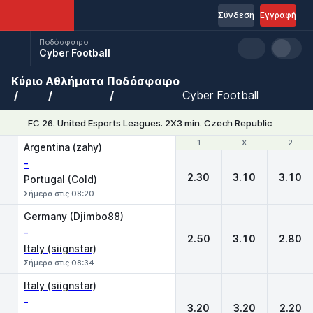
Σύνδεση
Εγγραφή
Ποδόσφαιρο
Cyber Football
Κύριο
Αθλήματα
Ποδόσφαιρο
Cyber Football
FC 26. United Esports Leagues. 2X3 min. Czech Republic
1
1
X
X
2
2
Argentina (zahy)
-
2.30
3.10
3.10
Portugal (Cold)
Σήμερα στις 08:20
Germany (Djimbo88)
-
2.50
3.10
2.80
Italy (siignstar)
Σήμερα στις 08:34
Italy (siignstar)
-
3.20
3.20
2.20