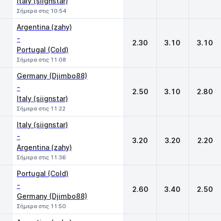
Italy (siignstar)
Σήμερα στις 10:54
Argentina (zahy)
-
2.30
3.10
3.10
Portugal (Cold)
Σήμερα στις 11:08
Germany (Djimbo88)
-
2.50
3.10
2.80
Italy (siignstar)
Σήμερα στις 11:22
Italy (siignstar)
-
3.20
3.20
2.20
Argentina (zahy)
Σήμερα στις 11:36
Portugal (Cold)
-
2.60
3.40
2.50
Germany (Djimbo88)
Σήμερα στις 11:50