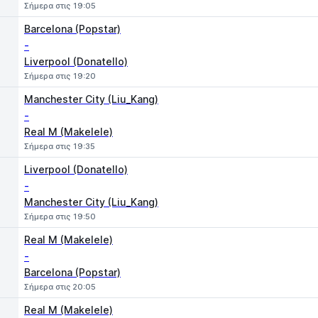
Σήμερα στις 19:05
Barcelona (Popstar)
-
Liverpool (Donatello)
Σήμερα στις 19:20
Manchester City (Liu_Kang)
-
Real M (Makelele)
Σήμερα στις 19:35
Liverpool (Donatello)
-
Manchester City (Liu_Kang)
Σήμερα στις 19:50
Real M (Makelele)
-
Barcelona (Popstar)
Σήμερα στις 20:05
Real M (Makelele)