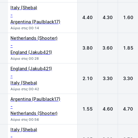
Italy (Sheba)
-
4.40
4.30
1.60
Argentina (Paulblack17)
Αύριο στις 00:14
Netherlands (Shooter)
-
3.80
3.60
1.85
England (Jakub421)
Αύριο στις 00:28
England (Jakub421)
-
2.10
3.30
3.30
Italy (Sheba)
Αύριο στις 00:42
Argentina (Paulblack17)
-
1.55
4.60
4.70
Netherlands (Shooter)
Αύριο στις 00:56
Italy (Sheba)
-