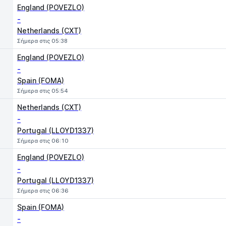
England (POVEZLO)
-
Netherlands (CXT)
Σήμερα στις 05:38
England (POVEZLO)
-
Spain (FOMA)
Σήμερα στις 05:54
Netherlands (CXT)
-
Portugal (LLOYD1337)
Σήμερα στις 06:10
England (POVEZLO)
-
Portugal (LLOYD1337)
Σήμερα στις 06:36
Spain (FOMA)
-