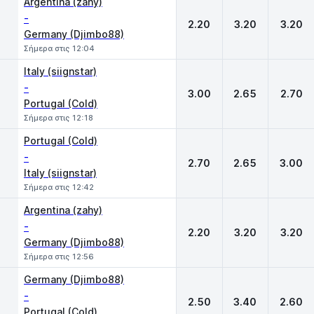
Argentina (zahy)
-
2.20
3.20
3.20
Germany (Djimbo88)
Σήμερα στις 12:04
Italy (siignstar)
-
3.00
2.65
2.70
Portugal (Cold)
Σήμερα στις 12:18
Portugal (Cold)
-
2.70
2.65
3.00
Italy (siignstar)
Σήμερα στις 12:42
Argentina (zahy)
-
2.20
3.20
3.20
Germany (Djimbo88)
Σήμερα στις 12:56
Germany (Djimbo88)
-
2.50
3.40
2.60
Portugal (Cold)