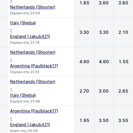
-
1.85
3.60
3.80
Netherlands (Shooter)
Σήμερα στις 23:04
Italy (Sheba)
-
3.30
3.30
2.10
England (Jakub421)
Σήμερα στις 23:18
Netherlands (Shooter)
-
4.60
4.60
1.55
Argentina (Paulblack17)
Σήμερα στις 23:32
Netherlands (Shooter)
-
2.70
3.00
2.65
Italy (Sheba)
Σήμερα στις 23:46
Argentina (Paulblack17)
-
1.95
3.50
3.55
England (Jakub421)
Αύριο στις 00:00