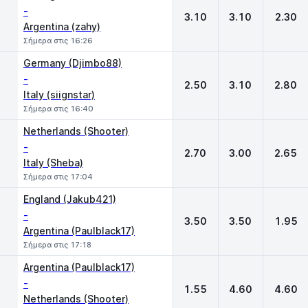
-
3.10
3.10
2.30
Argentina (zahy)
Σήμερα στις 16:26
Germany (Djimbo88)
-
2.50
3.10
2.80
Italy (siignstar)
Σήμερα στις 16:40
Netherlands (Shooter)
-
2.70
3.00
2.65
Italy (Sheba)
Σήμερα στις 17:04
England (Jakub421)
-
3.50
3.50
1.95
Argentina (Paulblack17)
Σήμερα στις 17:18
Argentina (Paulblack17)
-
1.55
4.60
4.60
Netherlands (Shooter)