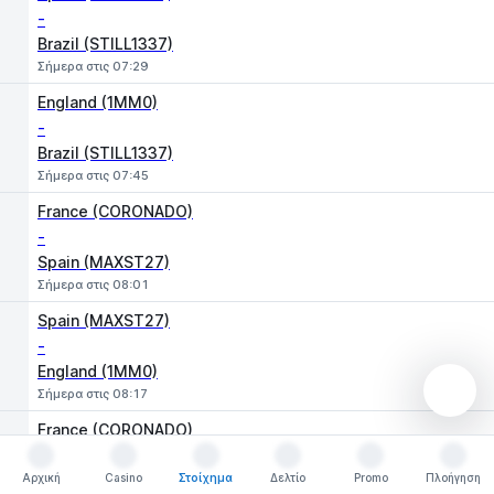
-
Brazil (STILL1337)
Σήμερα στις 07:29
England (1MM0)
-
Brazil (STILL1337)
Σήμερα στις 07:45
France (CORONADO)
-
Spain (MAXST27)
Σήμερα στις 08:01
Spain (MAXST27)
-
England (1MM0)
Σήμερα στις 08:17
France (CORONADO)
-
Αρχική
Brazil (STILL1337)
Casino
Στοίχημα
Δελτίο
Promo
Πλοήγηση
Αρχική
Casino
Στοίχημα
Δελτίο
Promo
Πλοήγηση