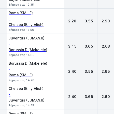
Σήμερα στις 12:35
Roma (SMILE)
-
2.20
3.55
2.90
Chelsea (Billy_Alish)
Σήμερα στις 13:50
Juventus (JUMANJI)
-
3.15
3.65
2.03
Borussia D (Makelele)
Σήμερα στις 14:05
Borussia D (Makelele)
-
2.40
3.55
2.65
Roma (SMILE)
Σήμερα στις 14:20
Chelsea (Billy_Alish)
-
2.40
3.65
2.60
Juventus (JUMANJI)
Σήμερα στις 14:35
Roma (SMILE)