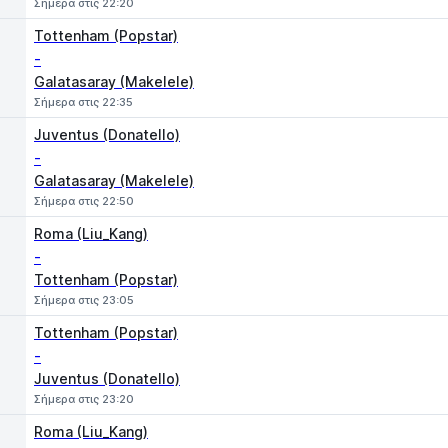
Σήμερα στις 22:20
Tottenham (Popstar)
-
Galatasaray (Makelele)
Σήμερα στις 22:35
Juventus (Donatello)
-
Galatasaray (Makelele)
Σήμερα στις 22:50
Roma (Liu_Kang)
-
Tottenham (Popstar)
Σήμερα στις 23:05
Tottenham (Popstar)
-
Juventus (Donatello)
Σήμερα στις 23:20
Roma (Liu_Kang)