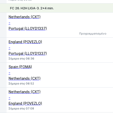
FC 26. H2H LIGA-3. 2x4 min.
1
X
2
Netherlands (CXT)
-
Portugal (LLOYD1337)
Προγραμματισμένο
England (POVEZLO)
-
Portugal (LLOYD1337)
Σήμερα στις 06:36
Spain (FOMA)
-
Netherlands (CXT)
Σήμερα στις 06:52
Netherlands (CXT)
-
England (POVEZLO)
Σήμερα στις 07:08