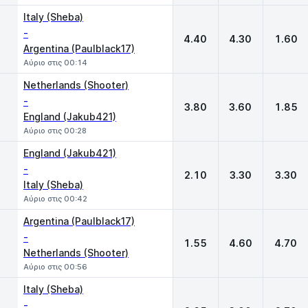
Italy (Sheba)
-
4.40
4.30
1.60
Argentina (Paulblack17)
Αύριο στις 00:14
Netherlands (Shooter)
-
3.80
3.60
1.85
England (Jakub421)
Αύριο στις 00:28
England (Jakub421)
-
2.10
3.30
3.30
Italy (Sheba)
Αύριο στις 00:42
Argentina (Paulblack17)
-
1.55
4.60
4.70
Netherlands (Shooter)
Αύριο στις 00:56
Italy (Sheba)
-