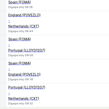
Spain (FOMA)
Σήμερα στις 08:28
England (POVEZLO)
-
Netherlands (CXT)
Σήμερα στις 08:44
Spain (FOMA)
-
Portugal (LLOYD1337)
Σήμερα στις 09:00
Spain (FOMA)
-
England (POVEZLO)
Σήμερα στις 09:16
Portugal (LLOYD1337)
-
Netherlands (CXT)
Σήμερα στις 09:32