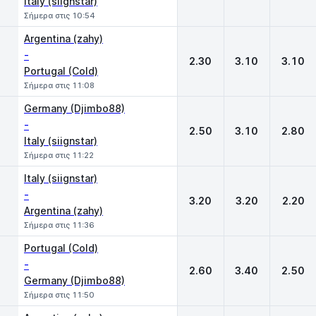
Italy (siignstar)
Σήμερα στις 10:54
Argentina (zahy)
-
2.30
3.10
3.10
Portugal (Cold)
Σήμερα στις 11:08
Germany (Djimbo88)
-
2.50
3.10
2.80
Italy (siignstar)
Σήμερα στις 11:22
Italy (siignstar)
-
3.20
3.20
2.20
Argentina (zahy)
Σήμερα στις 11:36
Portugal (Cold)
-
2.60
3.40
2.50
Germany (Djimbo88)
Σήμερα στις 11:50