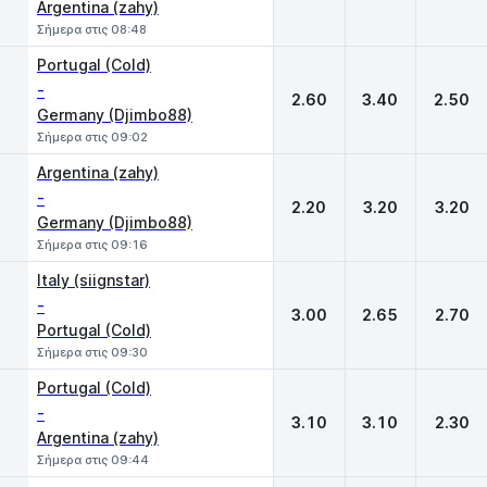
Argentina (zahy)
Σήμερα στις 08:48
Portugal (Cold)
-
2.60
3.40
2.50
Germany (Djimbo88)
Σήμερα στις 09:02
Argentina (zahy)
-
2.20
3.20
3.20
Germany (Djimbo88)
Σήμερα στις 09:16
Italy (siignstar)
-
3.00
2.65
2.70
Portugal (Cold)
Σήμερα στις 09:30
Portugal (Cold)
-
3.10
3.10
2.30
Argentina (zahy)
Σήμερα στις 09:44