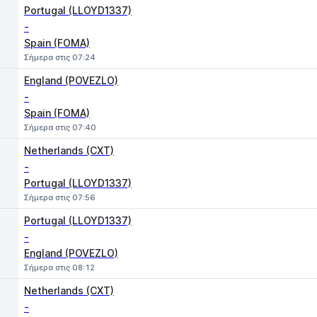
Portugal (LLOYD1337)
-
Spain (FOMA)
Σήμερα στις 07:24
England (POVEZLO)
-
Spain (FOMA)
Σήμερα στις 07:40
Netherlands (CXT)
-
Portugal (LLOYD1337)
Σήμερα στις 07:56
Portugal (LLOYD1337)
-
England (POVEZLO)
Σήμερα στις 08:12
Netherlands (CXT)
-