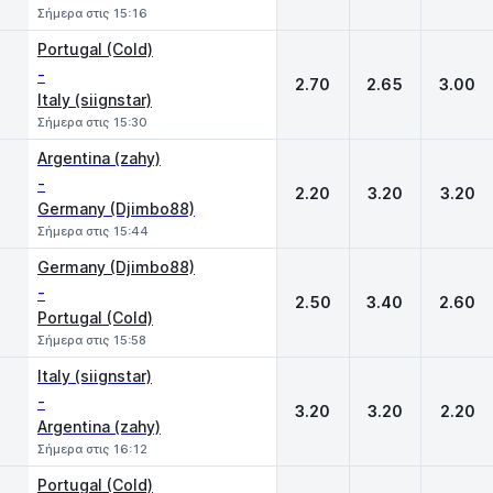
Σήμερα στις 15:16
Portugal (Cold)
-
2.70
2.65
3.00
Italy (siignstar)
Σήμερα στις 15:30
Argentina (zahy)
-
2.20
3.20
3.20
Germany (Djimbo88)
Σήμερα στις 15:44
Germany (Djimbo88)
-
2.50
3.40
2.60
Portugal (Cold)
Σήμερα στις 15:58
Italy (siignstar)
-
3.20
3.20
2.20
Argentina (zahy)
Σήμερα στις 16:12
Portugal (Cold)