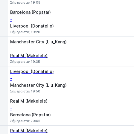
Σήμερα στις 19:05
Barcelona (Popstar)
-
Liverpool (Donatello)
Σήμερα στις 19:20
Manchester City (Liu_Kang)
-
Real M (Makelele)
Σήμερα στις 19:35
Liverpool (Donatello)
-
Manchester City (Liu_Kang)
Σήμερα στις 19:50
Real M (Makelele)
-
Barcelona (Popstar)
Σήμερα στις 20:05
Real M (Makelele)