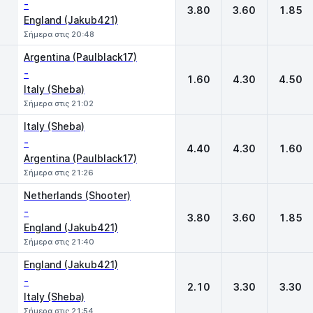
-
3.80
3.60
1.85
England (Jakub421)
Σήμερα στις 20:48
Argentina (Paulblack17)
-
1.60
4.30
4.50
Italy (Sheba)
Σήμερα στις 21:02
Italy (Sheba)
-
4.40
4.30
1.60
Argentina (Paulblack17)
Σήμερα στις 21:26
Netherlands (Shooter)
-
3.80
3.60
1.85
England (Jakub421)
Σήμερα στις 21:40
England (Jakub421)
-
2.10
3.30
3.30
Italy (Sheba)
Σήμερα στις 21:54