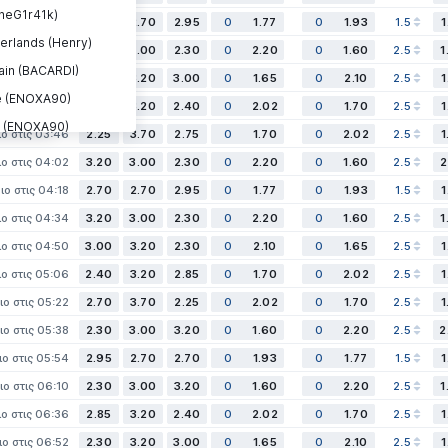
SneG1r41k)
ιο στις 02:32
2.70
2.70
2.95
0
1.77
0
1.93
1.5
1
erlands (Henry)
ο στις 02:48
3.20
3.00
2.30
0
2.20
0
1.60
2.5
1
ain (BACARDI)
ιο στις 03:14
2.30
3.20
3.00
0
1.65
0
2.10
2.5
1
ce (ENOXA90)
ο στις 03:30
2.85
3.20
2.40
0
2.02
0
1.70
2.5
1
e (ENOXA90)
ο στις 03:46
2.25
3.70
2.75
0
1.70
0
2.02
2.5
1
ly (SneG1r41k)
ο στις 04:02
3.20
3.00
2.30
0
2.20
0
1.60
2.5
2
 (BACARDI)
ιο στις 04:18
2.70
2.70
2.95
0
1.77
0
1.93
1.5
1
rance (ENOXA90)
ο στις 04:34
3.20
3.00
2.30
0
2.20
0
1.60
2.5
1
lands (Henry)
ο στις 04:50
3.00
3.20
2.30
0
2.10
0
1.65
2.5
1
 (SneG1r41k)
ο στις 05:06
2.40
3.20
2.85
0
1.70
0
2.02
2.5
1
n (BACARDI)
ιο στις 05:22
2.70
3.70
2.25
0
2.02
0
1.70
2.5
1
rlands (Henry)
ιο στις 05:38
2.30
3.00
3.20
0
1.60
0
2.20
2.5
2
erlands (Henry)
ο στις 05:54
2.95
2.70
2.70
0
1.93
0
1.77
1.5
1
SneG1r41k)
ιο στις 06:10
2.30
3.00
3.20
0
1.60
0
2.20
2.5
1
ce (ENOXA90)
ο στις 06:36
2.85
3.20
2.40
0
2.02
0
1.70
2.5
1
ic
ain (BACARDI)
ο στις 06:52
2.30
3.20
3.00
0
1.65
0
2.10
2.5
1