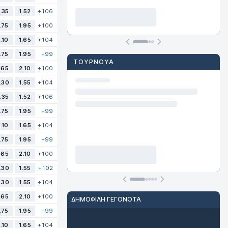
.35
1.52
+106
.75
1.95
+100
.10
1.65
+104
.75
1.95
+99
ΤΟΥΡΝΟΥΆ
.65
2.10
+100
.30
1.55
+104
.35
1.52
+106
.75
1.95
+99
.10
1.65
+104
.75
1.95
+99
.65
2.10
+100
.30
1.55
+102
.30
1.55
+104
.65
2.10
+100
ΔΗΜΟΦΙΛΉ ΓΕΓΟΝΌΤΑ
.75
1.95
+99
Ποδόσφαιρο
Μπάσκετ
Βόλεϊ
Τένις
Πινγκ Πονγκ
.10
1.65
+104