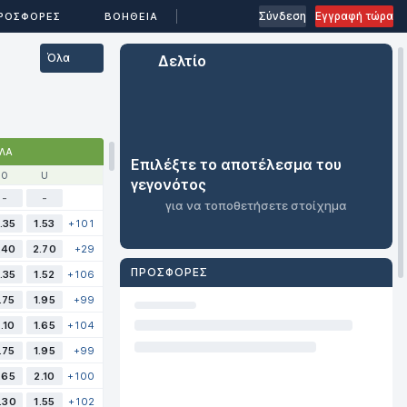
...
Σύνδεση
Εγγραφή τώρα
ΕΣ
ΡΟΣΦΟΡΕΣ
ΒΟΉΘΕΙΑ
Όλα
Δελτίο
ΛΑ
Επιλέξτε το αποτέλεσμα του
O
U
γεγονότος
-
-
για να τοποθετήσετε στοίχημα
.35
1.53
+101
.40
2.70
+29
ΠΡΟΣΦΟΡΈΣ
.35
1.52
+106
.75
1.95
+99
.10
1.65
+104
.75
1.95
+99
.65
2.10
+100
.30
1.55
+102