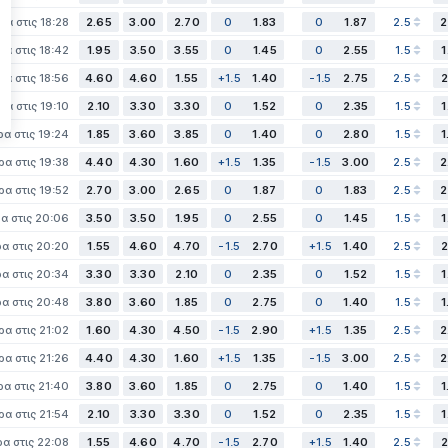
ρα στις 18:28
2.65
3.00
2.70
0
1.83
0
1.87
2.5
2
α στις 18:42
1.95
3.50
3.55
0
1.45
0
2.55
1.5
1
α στις 18:56
4.60
4.60
1.55
+1.5
1.40
-1.5
2.75
2.5
2
ρα στις 19:10
2.10
3.30
3.30
0
1.52
0
2.35
1.5
1
α στις 19:24
1.85
3.60
3.85
0
1.40
0
2.80
1.5
1
α στις 19:38
4.40
4.30
1.60
+1.5
1.35
-1.5
3.00
2.5
2
α στις 19:52
2.70
3.00
2.65
0
1.87
0
1.83
2.5
2
α στις 20:06
3.50
3.50
1.95
0
2.55
0
1.45
1.5
1
α στις 20:20
1.55
4.60
4.70
-1.5
2.70
+1.5
1.40
2.5
2
α στις 20:34
3.30
3.30
2.10
0
2.35
0
1.52
1.5
1
α στις 20:48
3.80
3.60
1.85
0
2.75
0
1.40
1.5
1
α στις 21:02
1.60
4.30
4.50
-1.5
2.90
+1.5
1.35
2.5
2
α στις 21:26
4.40
4.30
1.60
+1.5
1.35
-1.5
3.00
2.5
2
α στις 21:40
3.80
3.60
1.85
0
2.75
0
1.40
1.5
1
α στις 21:54
2.10
3.30
3.30
0
1.52
0
2.35
1.5
1
α στις 22:08
1.55
4.60
4.70
-1.5
2.70
+1.5
1.40
2.5
2