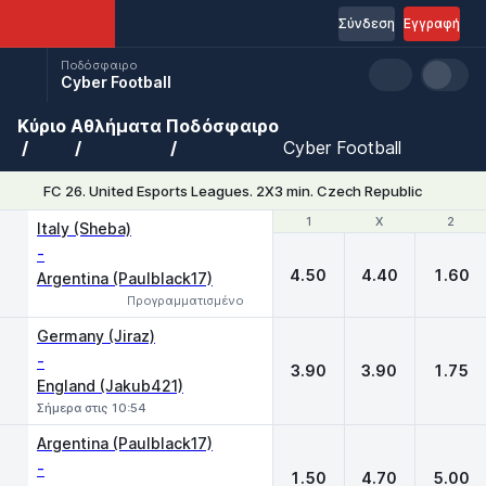
Σύνδεση
Εγγραφή
Ποδόσφαιρο
Cyber Football
Κύριο
Αθλήματα
Ποδόσφαιρο
Cyber Football
FC 26. United Esports Leagues. 2X3 min. Czech Republic
1
1
X
X
2
2
Italy (Sheba)
-
4.50
4.40
1.60
Argentina (Paulblack17)
Προγραμματισμένο
Germany (Jiraz)
-
3.90
3.90
1.75
England (Jakub421)
Σήμερα στις 10:54
Argentina (Paulblack17)
-
1.50
4.70
5.00