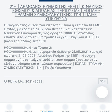
21+ | ΑΡΜΟΔΙΟΣ ΡΥΘΜΙΣΤΗΣ ΕΕΕΠ | ΚΙΝΔΥΝΟΣ
ΕΘΙΣΜΟΥ & ΑΠΩΛΕΙΑΣ ΠΕΡΙΟΥΣΙΑΣ | ΕΟΠΑΕ -
ΓΡΑΜΜΗ ΣΥΜΒΟΥΛΕΥΤΙΚΗΣ: 1114 | ΠΑΙΞΕ
ΥΠΕΥΘΥΝΑ
Ο διαχειριστής αυτού του ιστοτόπου είναι η εταιρεία PLUMO
Limited, με έδρα τη Λευκωσία Κύπρου και καταστατική
διεύθυνση Ευαγόρου 31, 2ος όροφος, 1066. Ο ιστότοπος
εποπτεύεται από την Επιτροπή Ελέγχου Παιγνίων (Ε.Ε.Ε.Π.)
βάσει της άδειας Τύπου 1:
HGC–000003–LH
και Τύπου 2:
HGC–000004–LH
, με ημερομηνία έκδοσης 21.05.2021 και ισχύ
έως την 21.05.2028. Αρμόδιος Ρυθμιστής ΕΕΕΠ | Η συχνή
συμμετοχή στα παίγνια εκθέτει τους συμμετέχοντες στον
κίνδυνο εθισμού και απώλειας περιουσίας | ΕΟΠΑΕ - ΓΡΑΜΜΗ
ΣΥΜΒΟΥΛΕΥΤΙΚΗΣ: 1114 | Παίξε Υπεύθυνα |
© Plumo Ltd. 2021–2028
21+