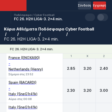
Σύνδεση
Εγγραφή
Ποδόσφαιρο / Cyber Football
FC 26. H2H LIGA-3. 2x4 min.
Κύριο
Αθλήματα
Ποδόσφαιρο
Cyber Football
FC 26. H2H LIGA-3. 2x4 min.
FC 26. H2H LIGA-3. 2x4 min.
1
1
X
X
2
2
France (ENOXA90)
-
2.85
3.20
2.40
Netherlands (Henry)
Σήμερα στις 23:52
Spain (BACARDI)
-
2.30
3.20
3.00
Italy (SneG1r41k)
Αύριο στις 00:08
Italy (SneG1r41k)