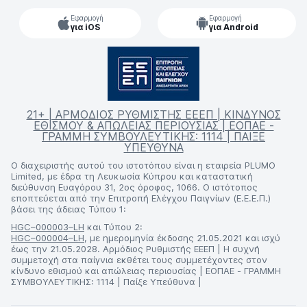
Εφαρμογή
Εφαρμογή
για iOS
για Android
21+ | ΑΡΜΟΔΙΟΣ ΡΥΘΜΙΣΤΗΣ ΕΕΕΠ | ΚΙΝΔΥΝΟΣ
ΕΘΙΣΜΟΥ & ΑΠΩΛΕΙΑΣ ΠΕΡΙΟΥΣΙΑΣ | ΕΟΠΑΕ -
ΓΡΑΜΜΗ ΣΥΜΒΟΥΛΕΥΤΙΚΗΣ: 1114 | ΠΑΙΞΕ
ΥΠΕΥΘΥΝΑ
Ο διαχειριστής αυτού του ιστοτόπου είναι η εταιρεία PLUMO
Limited, με έδρα τη Λευκωσία Κύπρου και καταστατική
διεύθυνση Ευαγόρου 31, 2ος όροφος, 1066. Ο ιστότοπος
εποπτεύεται από την Επιτροπή Ελέγχου Παιγνίων (Ε.Ε.Ε.Π.)
βάσει της άδειας Τύπου 1:
HGC–000003–LH
και Τύπου 2:
HGC–000004–LH
, με ημερομηνία έκδοσης 21.05.2021 και ισχύ
έως την 21.05.2028. Αρμόδιος Ρυθμιστής ΕΕΕΠ | Η συχνή
συμμετοχή στα παίγνια εκθέτει τους συμμετέχοντες στον
κίνδυνο εθισμού και απώλειας περιουσίας | ΕΟΠΑΕ - ΓΡΑΜΜΗ
ΣΥΜΒΟΥΛΕΥΤΙΚΗΣ: 1114 | Παίξε Υπεύθυνα |