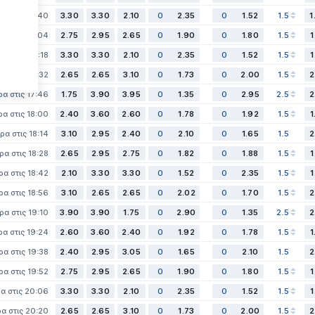
α στις 16:40
3.30
3.30
2.10
0
2.35
0
1.52
1.5
1
α στις 17:04
2.75
2.95
2.65
0
1.90
0
1.80
1.5
1
ρα στις 17:18
3.30
3.30
2.10
0
2.35
0
1.52
1.5
1
ρα στις 17:32
2.65
2.65
3.10
0
1.73
0
2.00
1.5
2
α στις 17:46
1.75
3.90
3.95
0
1.35
0
2.95
2.5
2
α στις 18:00
2.40
3.60
2.60
0
1.78
0
1.92
1.5
1
ρα στις 18:14
3.10
2.95
2.40
0
2.10
0
1.65
1.5
2
ρα στις 18:28
2.65
2.95
2.75
0
1.82
0
1.88
1.5
1
α στις 18:42
2.10
3.30
3.30
0
1.52
0
2.35
1.5
1
α στις 18:56
3.10
2.65
2.65
0
2.02
0
1.70
1.5
2
ic
ρα στις 19:10
3.90
3.90
1.75
0
2.90
0
1.35
2.5
2
α στις 19:24
2.60
3.60
2.40
0
1.92
0
1.78
1.5
1
α στις 19:38
2.40
2.95
3.05
0
1.65
0
2.10
1.5
2
α στις 19:52
2.75
2.95
2.65
0
1.90
0
1.80
1.5
1
α στις 20:06
3.30
3.30
2.10
0
2.35
0
1.52
1.5
1
α στις 20:20
2.65
2.65
3.10
0
1.73
0
2.00
1.5
2