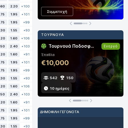
.60
2.20
+100
Περισσότερα
Περισσότερα
Περισσότερα
Συμμετοχή
.75
1.95
+101
.75
1.95
+99
.30
1.55
+93
ΤΟΥΡΝΟΥΆ
.20
1.60
+106
Τουρνουά Τένις!
Τουρνουά Cyber - eSports!
Τουρνουά Ποδοσφαίρου!
Τουρνουά Ποδοσφαίρου!
Τουρνουά Ποδοσφαίρου!
Σύντομα
Σύντομα
Ενεργό
Ενεργό
Ενεργό
.50
2.40
+103
.20
1.60
+91
Έπαθλα
Έπαθλα
Έπαθλα
Έπαθλα
Έπαθλα
€10,000
€10,000
€10,000
€10,000
€5,000
.75
1.95
+101
.75
1.95
+99
542
42
36
226
179
150
150
75
150
100
.30
1.55
+93
.20
1.60
+106
10 ημέρες
10 ημέρες
17 ημέρες
25 ημέρες
25 ημέρες
.50
2.40
+103
.20
1.60
+91
.75
1.95
+101
ΔΗΜΟΦΙΛΉ ΓΕΓΟΝΌΤΑ
.75
1.95
+99
Ποδόσφαιρο
Μπάσκετ
Βόλεϊ
Τένις
Υδατοσφαίριση
.30
1.55
+93