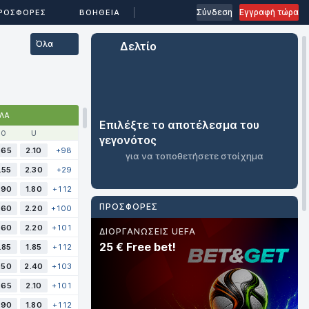
...
Σύνδεση
Εγγραφή τώρα
ΕΣ
ΡΟΣΦΟΡΕΣ
ΒΟΉΘΕΙΑ
Όλα
Δελτίο
ΛΑ
Επιλέξτε το αποτέλεσμα του
O
U
γεγονότος
.65
2.10
+98
για να τοποθετήσετε στοίχημα
.55
2.30
+29
.90
1.80
+112
ΠΡΟΣΦΟΡΈΣ
.60
2.20
+100
.60
2.20
+101
ΔΙΟΡΓΑΝΏΣΕΙΣ UEFA
SUPER BOOST ΠΑΡΟΛΙ!
ΑΣΦΑΛΕΙΑ ΣΤΟ ΠΑΡΟΛΙ!
ΑΝ ΠΑΕΙ ΠΑΡΑΤΑΣΗ…ΠΛΗΡΩΝΕΣΑΙ
25 € Free bet!
Για όλες τις αγορές!
Επιστροφή
Παράταση; Έχεις
.85
1.85
+112
Σε όλα
με έως
επιστροφή!
.50
2.40
+103
τα αθλήματα!
και 3 χαμένες
.65
2.10
+101
επιλογές!
.90
1.80
+112