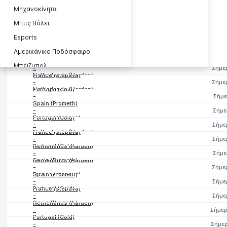
Argentina (Paulblack17)
Italy (Sheba)
Netherlands (Harden) — Portugal (Cold)
Copa Libertadores
Μηχανοκίνητα
-
Σήμερ
England (Jakub421)
France (stepava)
Portugal (Cold) — France (stepava)
Copa Libertadores - Μακροχρόνια
Μπιτς Βόλεϊ
-
Σήμερ
Spain (Prometh)
Netherlands (Harden)
Spain (Prometh) — Netherlands (Harden)
Copa Sudamericana
Esports
-
Σήμε
Portugal (Cold)
Portugal (Cold)
France (stepava) — Netherlands (Harden)
CONCACAF Central American Cup
Αμερικάνικο Ποδόσφαιρο
-
Σήμε
France (stepava)
Spain (Prometh)
Portugal (Cold) — Spain (Prometh)
CONCACAF Caribbean Cup
Μπέιζμπολ
-
Σήμερ
Netherlands (Harden)
France (stepava)
Spain (Prometh) — France (stepava)
Φιλικά Συλλόγων
Χόκεϊ Επί Χόρτου
-
Σήμερ
Netherlands (Harden)
Portugal (Cold)
Portugal (Cold) — Netherlands (Harden)
Διεθνή Φιλικά (Γ)
Φλόρμπολ
-
Σήμε
Spain (Prometh)
Spain (Prometh)
France (stepava) — Portugal (Cold)
Διεθνή
Μπιτς Σόκερ
-
Σήμε
France (stepava)
Portugal (Cold)
Netherlands (Harden) — Spain (Prometh)
ASEAN Championship
Λακρός
-
Σήμερ
Netherlands (Harden)
France (stepava)
Netherlands (Harden) — France (stepava)
Africa Cup of Nations (Γ)
Ράγκμπι
-
Σήμερ
Portugal (Cold)
Netherlands (Harden)
Spain (Prometh) — Portugal (Cold)
Central American and Caribbean Games. Women. Dominican Republ
Αυστραλιανό Ποδόσφαιρο
-
Σήμε
Spain (Prometh)
Netherlands (Harden)
France (stepava) — Spain (Prometh)
Central American and Caribbean Games (Γ)
Κρίκετ
-
Σήμερ
France (stepava)
Spain (Prometh)
Netherlands (Harden) — Portugal (Cold)
Central American and Caribbean Games (Γ)
Μπάντμιντον
-
Σήμερ
Portugal (Cold)
France (stepava)
Portugal (Cold) — France (stepava)
Cyber Football
Μπιλιάρδο - Σνούκερ
-
Σήμερ
Spain (Prometh)
Netherlands (Harden)
Spain (Prometh) — Netherlands (Harden)
FC 26. United Esports Leagues
Νταρτς
-
Σήμερ
Portugal (Cold)
Portugal (Cold)
France (stepava) — Netherlands (Harden)
2X3 min. Czech Republic
ΜΜΑ
-
Σήμερ