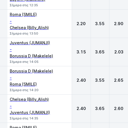
Σήμερα στις 12:35
Roma (SMILE)
-
2.20
3.55
2.90
Chelsea (Billy_Alish)
Σήμερα στις 13:50
Juventus (JUMANJI)
-
3.15
3.65
2.03
Borussia D (Makelele)
Σήμερα στις 14:05
Borussia D (Makelele)
-
2.40
3.55
2.65
Roma (SMILE)
Σήμερα στις 14:20
Chelsea (Billy_Alish)
-
2.40
3.65
2.60
Juventus (JUMANJI)
Σήμερα στις 14:35
Roma (SMILE)