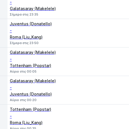
-
Galatasaray (Makelele)
Σήμερα στις 23:35
Juventus (Donatello)
-
Roma (Liu_Kang)
Σήμερα στις 23:50
Galatasaray (Makelele)
-
Tottenham (Popstar)
Αύριο στις 00:05
Galatasaray (Makelele)
-
Juventus (Donatello)
Αύριο στις 00:20
Tottenham (Popstar)
-
Roma (Liu_Kang)
Αύριο στις 00:35