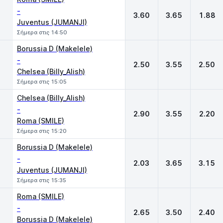
-
3.60
3.65
1.88
Juventus (JUMANJI)
Σήμερα στις 14:50
Borussia D (Makelele)
-
2.50
3.55
2.50
Chelsea (Billy_Alish)
Σήμερα στις 15:05
Chelsea (Billy_Alish)
-
2.90
3.55
2.20
Roma (SMILE)
Σήμερα στις 15:20
Borussia D (Makelele)
-
2.03
3.65
3.15
Juventus (JUMANJI)
Σήμερα στις 15:35
Roma (SMILE)
-
2.65
3.50
2.40
Borussia D (Makelele)