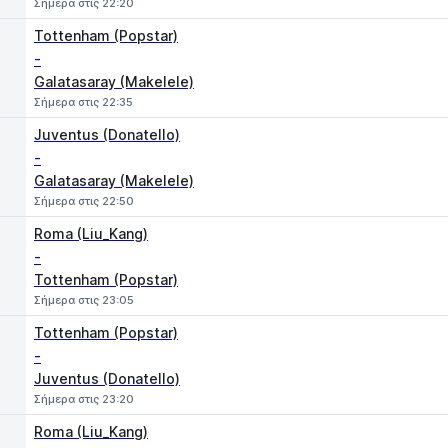
Σήμερα στις 22:20
Tottenham (Popstar)
-
Galatasaray (Makelele)
Σήμερα στις 22:35
Juventus (Donatello)
-
Galatasaray (Makelele)
Σήμερα στις 22:50
Roma (Liu_Kang)
-
Tottenham (Popstar)
Σήμερα στις 23:05
Tottenham (Popstar)
-
Juventus (Donatello)
Σήμερα στις 23:20
Roma (Liu_Kang)