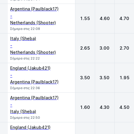
Argentina (Paulblack17)
-
1.55
4.60
4.70
Netherlands (Shooter)
Σήμερα στις 22:08
Italy (Sheba)
-
2.65
3.00
2.70
Netherlands (Shooter)
Σήμερα στις 22:22
England (Jakub421)
-
3.50
3.50
1.95
Argentina (Paulblack17)
Σήμερα στις 22:36
Argentina (Paulblack17)
-
1.60
4.30
4.50
Italy (Sheba)
Σήμερα στις 22:50
England (Jakub421)