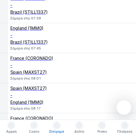
-
Brazil (STILL1337)
Σήμερα στις 07:29
England (1MM0)
-
Brazil (STILL1337)
Σήμερα στις 07:45
France (CORONADO)
-
Spain (MAXST27)
Σήμερα στις 08:01
Spain (MAXST27)
-
England (1MM0)
Σήμερα στις 08:17
France (CORONADO)
-
Αρχική
Brazil (STILL1337)
Casino
Στοίχημα
Δελτίο
Promo
Πλοήγηση
Αρχική
Casino
Στοίχημα
Δελτίο
Promo
Πλοήγηση