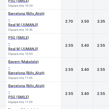
PSG (SMILE)
Σήμερα στις 10:20
Barcelona (Billy_Alish)
-
2.70
3.50
2.35
Real M (JUMANJI)
Σήμερα στις 10:35
PSG (SMILE)
-
2.55
3.40
2.55
Real M (JUMANJI)
Σήμερα στις 10:50
Bayern (Makelele)
-
2.55
3.40
2.55
Barcelona (Billy_Alish)
Σήμερα στις 11:05
Barcelona (Billy_Alish)
-
2.55
3.40
2.55
PSG (SMILE)
Σήμερα στις 11:20