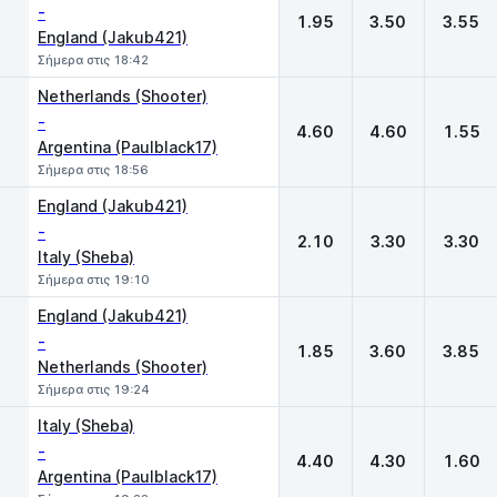
-
1.95
3.50
3.55
England (Jakub421)
Σήμερα στις 18:42
Netherlands (Shooter)
-
4.60
4.60
1.55
Argentina (Paulblack17)
Σήμερα στις 18:56
England (Jakub421)
-
2.10
3.30
3.30
Italy (Sheba)
Σήμερα στις 19:10
England (Jakub421)
-
1.85
3.60
3.85
Netherlands (Shooter)
Σήμερα στις 19:24
Italy (Sheba)
-
4.40
4.30
1.60
Argentina (Paulblack17)