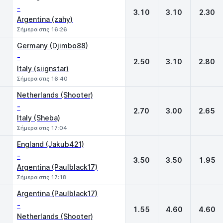
-
3.10
3.10
2.30
Argentina (zahy)
Σήμερα στις 16:26
Germany (Djimbo88)
-
2.50
3.10
2.80
Italy (siignstar)
Σήμερα στις 16:40
Netherlands (Shooter)
-
2.70
3.00
2.65
Italy (Sheba)
Σήμερα στις 17:04
England (Jakub421)
-
3.50
3.50
1.95
Argentina (Paulblack17)
Σήμερα στις 17:18
Argentina (Paulblack17)
-
1.55
4.60
4.60
Netherlands (Shooter)