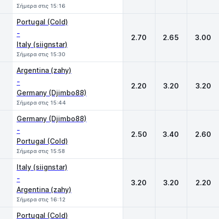
Σήμερα στις 15:16
Portugal (Cold)
-
2.70
2.65
3.00
Italy (siignstar)
Σήμερα στις 15:30
Argentina (zahy)
-
2.20
3.20
3.20
Germany (Djimbo88)
Σήμερα στις 15:44
Germany (Djimbo88)
-
2.50
3.40
2.60
Portugal (Cold)
Σήμερα στις 15:58
Italy (siignstar)
-
3.20
3.20
2.20
Argentina (zahy)
Σήμερα στις 16:12
Portugal (Cold)