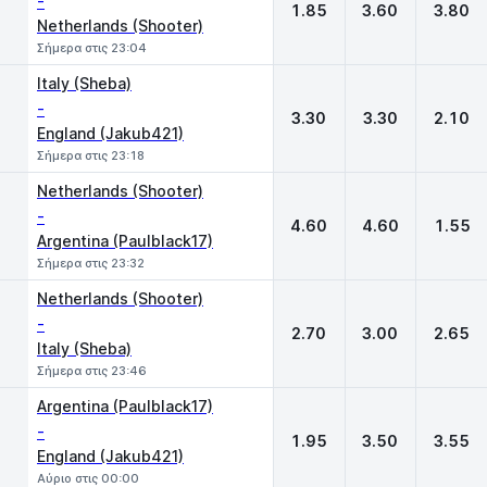
-
1.85
3.60
3.80
Netherlands (Shooter)
Σήμερα στις 23:04
Italy (Sheba)
-
3.30
3.30
2.10
England (Jakub421)
Σήμερα στις 23:18
Netherlands (Shooter)
-
4.60
4.60
1.55
Argentina (Paulblack17)
Σήμερα στις 23:32
Netherlands (Shooter)
-
2.70
3.00
2.65
Italy (Sheba)
Σήμερα στις 23:46
Argentina (Paulblack17)
-
1.95
3.50
3.55
England (Jakub421)
Αύριο στις 00:00