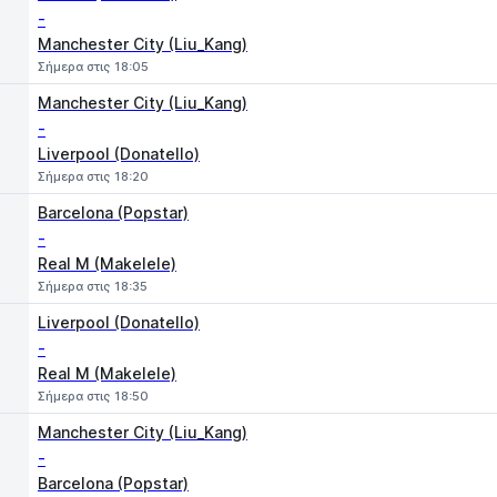
-
Manchester City (Liu_Kang)
Σήμερα στις 18:05
Manchester City (Liu_Kang)
-
Liverpool (Donatello)
Σήμερα στις 18:20
Barcelona (Popstar)
-
Real M (Makelele)
Σήμερα στις 18:35
Liverpool (Donatello)
-
Real M (Makelele)
Σήμερα στις 18:50
Manchester City (Liu_Kang)
-
Barcelona (Popstar)