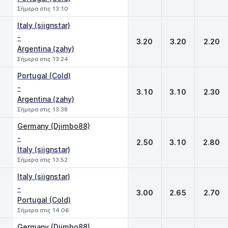
Σήμερα στις 13:10
Italy (siignstar)
-
3.20
3.20
2.20
Argentina (zahy)
Σήμερα στις 13:24
Portugal (Cold)
-
3.10
3.10
2.30
Argentina (zahy)
Σήμερα στις 13:38
Germany (Djimbo88)
-
2.50
3.10
2.80
Italy (siignstar)
Σήμερα στις 13:52
Italy (siignstar)
-
3.00
2.65
2.70
Portugal (Cold)
Σήμερα στις 14:06
Germany (Djimbo88)