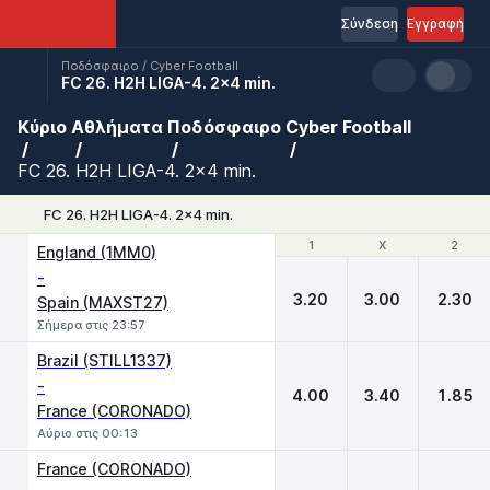
Σύνδεση
Εγγραφή
Ποδόσφαιρο / Cyber Football
FC 26. H2H LIGA-4. 2x4 min.
Κύριο
Αθλήματα
Ποδόσφαιρο
Cyber Football
FC 26. H2H LIGA-4. 2x4 min.
FC 26. H2H LIGA-4. 2x4 min.
1
1
X
X
2
2
England (1MM0)
-
3.20
3.00
2.30
Spain (MAXST27)
Σήμερα στις 23:57
Brazil (STILL1337)
-
4.00
3.40
1.85
France (CORONADO)
Αύριο στις 00:13
France (CORONADO)