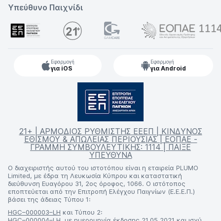
Υπεύθυνο Παιχνίδι
Εφαρμογή
Εφαρμογή
για iOS
για Android
21+ | ΑΡΜΟΔΙΟΣ ΡΥΘΜΙΣΤΗΣ ΕΕΕΠ | ΚΙΝΔΥΝΟΣ
ΕΘΙΣΜΟΥ & ΑΠΩΛΕΙΑΣ ΠΕΡΙΟΥΣΙΑΣ | ΕΟΠΑΕ -
ΓΡΑΜΜΗ ΣΥΜΒΟΥΛΕΥΤΙΚΗΣ: 1114 | ΠΑΙΞΕ
ΥΠΕΥΘΥΝΑ
Ο διαχειριστής αυτού του ιστοτόπου είναι η εταιρεία PLUMO
Limited, με έδρα τη Λευκωσία Κύπρου και καταστατική
διεύθυνση Ευαγόρου 31, 2ος όροφος, 1066. Ο ιστότοπος
εποπτεύεται από την Επιτροπή Ελέγχου Παιγνίων (Ε.Ε.Ε.Π.)
βάσει της άδειας Τύπου 1:
HGC–000003–LH
και Τύπου 2:
HGC–000004–LH
, με ημερομηνία έκδοσης 21.05.2021 και ισχύ