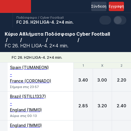
Σύνδεση
Εγγραφή
Ποδόσφαιρο / Cyber Football
FC 26. H2H LIGA-4. 2x4 min.
Κύριο
Αθλήματα
Ποδόσφαιρο
Cyber Football
FC 26. H2H LIGA-4. 2x4 min.
FC 26. H2H LIGA-4. 2x4 min.
1
1
X
X
2
2
Spain (TUMANEON)
-
3.40
3.00
2.20
France (CORONADO)
Σήμερα στις 23:57
Brazil (STILL1337)
-
2.85
3.20
2.40
England (1MM0)
Αύριο στις 00:13
England (1MM0)