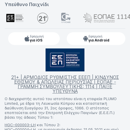
Υπεύθυνο Παιχνίδι
Εφαρμογή
Εφαρμογή
για iOS
για Android
21+ | ΑΡΜΟΔΙΟΣ ΡΥΘΜΙΣΤΗΣ ΕΕΕΠ | ΚΙΝΔΥΝΟΣ
ΕΘΙΣΜΟΥ & ΑΠΩΛΕΙΑΣ ΠΕΡΙΟΥΣΙΑΣ | ΕΟΠΑΕ -
ΓΡΑΜΜΗ ΣΥΜΒΟΥΛΕΥΤΙΚΗΣ: 1114 | ΠΑΙΞΕ
ΥΠΕΥΘΥΝΑ
Ο διαχειριστής αυτού του ιστοτόπου είναι η εταιρεία PLUMO
Limited, με έδρα τη Λευκωσία Κύπρου και καταστατική
διεύθυνση Ευαγόρου 31, 2ος όροφος, 1066. Ο ιστότοπος
εποπτεύεται από την Επιτροπή Ελέγχου Παιγνίων (Ε.Ε.Ε.Π.)
βάσει της άδειας Τύπου 1:
HGC–000003–LH
και Τύπου 2:
HGC–000004–LH
, με ημερομηνία έκδοσης 21.05.2021 και ισχύ