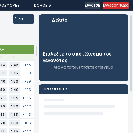
...
Σύνδεση
Εγγραφή τώρα
ΕΣ
ΡΟΣΦΟΡΕΣ
ΒΟΉΘΕΙΑ
Όλα
Δελτίο
ΛΑ
Επιλέξτε το αποτέλεσμα του
O
U
γεγονότος
.43
2.65
+58
για να τοποθετήσετε στοίχημα
.85
1.85
+110
.40
1.50
+29
ΠΡΟΣΦΟΡΈΣ
.50
2.40
+103
.75
1.95
+115
.90
1.80
+112
.85
1.85
+113
.20
1.60
+106
.85
1.85
+112