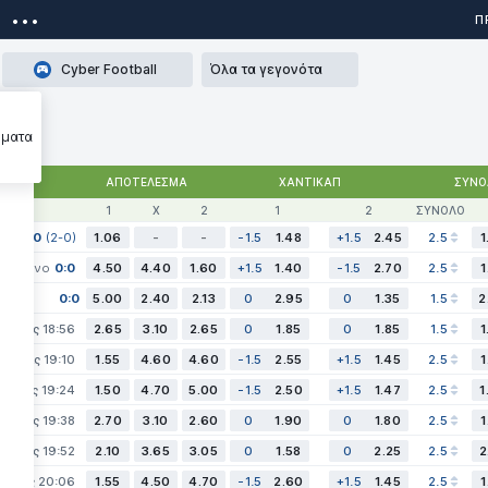
...
ΕΙΚΟΝΙΚΆ ΠΑΙΧΝΊΔΙΑ
ΑΠΟΤΕΛΕΣΜΑΤΑ
ΆΡΘΡΑ
ΕΦΑΡΜΟΓ
Π
Cyber Football
Όλα τα γεγονότα
ήματα
36
ΑΠΟΤΈΛΕΣΜΑ
ΧΆΝΤΙΚΑΠ
ΣΎΝΟ
1
X
2
1
2
ΣΎΝΟΛΟ
:00
2:0
(2-0)
(2-0)
1.06
-
-
-1.5
1.48
+1.5
2.45
2.5
1
τισμένο
0:0
4.50
4.40
1.60
+1.5
1.40
-1.5
2.70
2.5
1
0:0
5.00
2.40
2.13
0
2.95
0
1.35
1.5
2
α στις 18:56
2.65
3.10
2.65
0
1.85
0
1.85
1.5
1
ρα στις 19:10
1.55
4.60
4.60
-1.5
2.55
+1.5
1.45
2.5
1
α στις 19:24
1.50
4.70
5.00
-1.5
2.50
+1.5
1.47
2.5
1
α στις 19:38
2.70
3.10
2.60
0
1.90
0
1.80
2.5
1
α στις 19:52
2.10
3.65
3.05
0
1.58
0
2.25
2.5
2
α στις 20:06
1.55
4.50
4.70
-1.5
2.60
+1.5
1.45
2.5
1