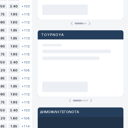
.50
2.40
+103
.75
1.95
+115
.90
1.80
+112
.85
1.85
+113
ΤΟΥΡΝΟΥΆ
.85
1.85
+113
.90
1.80
+112
.75
1.95
+115
.50
2.40
+103
.20
1.60
+106
.85
1.85
+112
.85
1.85
+113
.90
1.80
+112
.75
1.95
+115
.50
2.40
+103
ΔΗΜΟΦΙΛΉ ΓΕΓΟΝΌΤΑ
.20
1.60
+106
Ποδόσφαιρο
Μπάσκετ
Βόλεϊ
Τένις
Υδατοσφαίριση
.85
1.85
+114