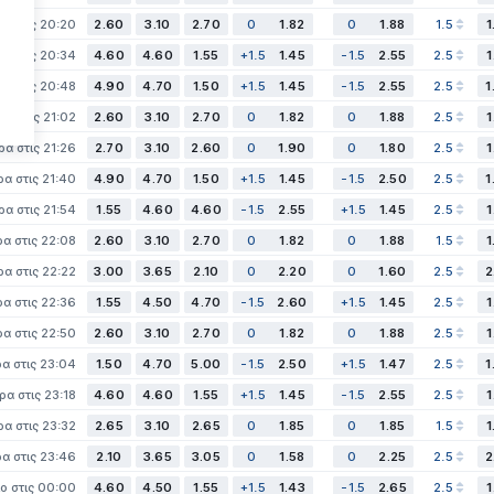
α στις 20:20
2.60
3.10
2.70
0
1.82
0
1.88
1.5
1
α στις 20:34
4.60
4.60
1.55
+1.5
1.45
-1.5
2.55
2.5
1
α στις 20:48
4.90
4.70
1.50
+1.5
1.45
-1.5
2.55
2.5
1
α στις 21:02
2.60
3.10
2.70
0
1.82
0
1.88
2.5
1
α στις 21:26
2.70
3.10
2.60
0
1.90
0
1.80
2.5
1
α στις 21:40
4.90
4.70
1.50
+1.5
1.45
-1.5
2.50
2.5
1
α στις 21:54
1.55
4.60
4.60
-1.5
2.55
+1.5
1.45
2.5
1
α στις 22:08
2.60
3.10
2.70
0
1.82
0
1.88
1.5
1
α στις 22:22
3.00
3.65
2.10
0
2.20
0
1.60
2.5
2
α στις 22:36
1.55
4.50
4.70
-1.5
2.60
+1.5
1.45
2.5
1
α στις 22:50
2.60
3.10
2.70
0
1.82
0
1.88
2.5
1
α στις 23:04
1.50
4.70
5.00
-1.5
2.50
+1.5
1.47
2.5
1
ρα στις 23:18
4.60
4.60
1.55
+1.5
1.45
-1.5
2.55
2.5
1
α στις 23:32
2.65
3.10
2.65
0
1.85
0
1.85
1.5
1
α στις 23:46
2.10
3.65
3.05
0
1.58
0
2.25
2.5
2
ο στις 00:00
4.60
4.50
1.55
+1.5
1.43
-1.5
2.65
2.5
1