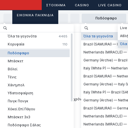
ΣΤΟΙΧΗΜΑ
ΣΤΟΙΧΗΜΑ
CASINO
CASINO
LIVE CASINO
LIVE CASINO
ΕΙΚΟΝΙΚΆ ΠΑΙΧΝΊΔΙΑ
Όλες τις ώρες
Ποδόσφαιρο
ΑΠΟΤΕΛΕΣΜΑΤΑ
Όλες τις ώρες
Live
Κύριο
Αθλήματα
Ποδόσφαιρο
Cyber Football
FC 26. 
ΆΡΘΡΑ
1 ώρα
Aθλ
Όλα τα γεγονότα
Όλα τα γεγονότα
Όλα τα γεγονότα
4465
2 ώρες
Όλα
Κορυφαία
Brazil (SAMURAI) — Italy (
110
ΚΑΤΗΓΟΡΊΑ
ΕΦΑΡΜΟΓΕΣ
Ποδόσφαιρο - Cyber Football
Διεθνή Συλλόγων
4 ώρες
Netherlands (MIRACLE) — 
Ποδόσφαιρο
FC 26. H2H LI
Brazil (SAMURAI)
UEFA Europa League
6 ώρες
Germany (Archie) — Brazi
Μπάσκετ
-
Σήμερ
Italy (White P)
Netherlands (MIRACLE)
UEFA Conference League
12 ώρες
Italy (White P) — Netherl
Βόλεϊ
-
Σήμε
Germany (Archie)
Germany (Archie)
UEFA Super Cup
1 ημέρα
Brazil (SAMURAI) — Nethe
Τένις
-
Σήμερ
Brazil (SAMURAI)
Italy (White P)
UEFA Champions League
2 ημέρες
Germany (Archie) — Italy (
Χάντμπολ
-
Σήμερ
Netherlands (MIRACLE)
Brazil (SAMURAI)
UEFA Champions League
Italy (White P) — Brazil (
Υδατοσφαίριση
-
Σήμε
Netherlands (MIRACLE)
Germany (Archie)
UEFA Champions League - Μακροχρόνια
Germany (Archie) — Nethe
Πινγκ Πονγκ
-
Σήμε
Italy (White P)
Italy (White P)
North American Leagues Cup
Brazil (SAMURAI) — Germa
Χόκεϊ Επί Πάγου
-
Σήμε
Brazil (SAMURAI)
Germany (Archie)
Φιλικά Τοπ Συλλόγων
Netherlands (MIRACLE) — I
Μπάσκετ 3x3
-
Σήμε
Netherlands (MIRACLE)
Brazil (SAMURAI)
Copa Libertadores
Netherlands (MIRACLE) — 
Ποδόσφαιρο Σάλας
-
Σήμερ