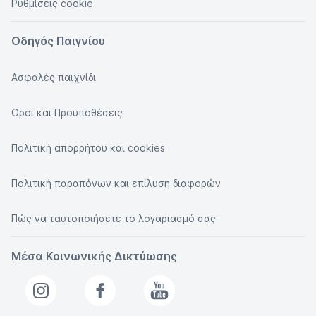
Ρυθμίσεις cookie
Οδηγός Παιγνίου
Ασφαλές παιχνίδι
Οροι και Προϋποθέσεις
Πολιτική απορρήτου και cookies
Πολιτική παραπόνων και επίλυση διαφορών
Πώς να ταυτοποιήσετε το λογαριασμό σας
Μέσα Κοινωνικής Δικτύωσης