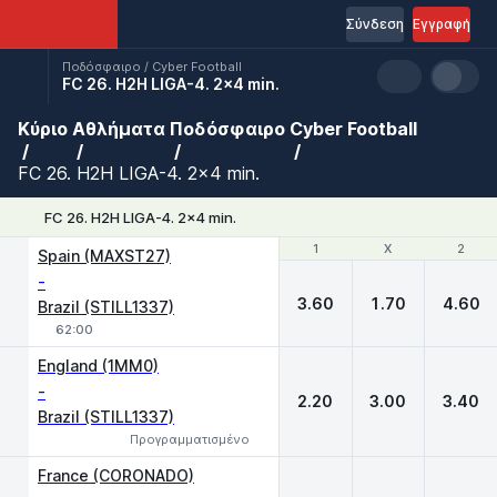
Σύνδεση
Εγγραφή
Ποδόσφαιρο / Cyber Football
FC 26. H2H LIGA-4. 2x4 min.
Κύριο
Αθλήματα
Ποδόσφαιρο
Cyber Football
FC 26. H2H LIGA-4. 2x4 min.
FC 26. H2H LIGA-4. 2x4 min.
1
1
X
X
2
2
Spain (MAXST27)
-
3.60
1.70
4.60
Brazil (STILL1337)
62:00
England (1MM0)
-
2.20
3.00
3.40
Brazil (STILL1337)
Προγραμματισμένο
France (CORONADO)