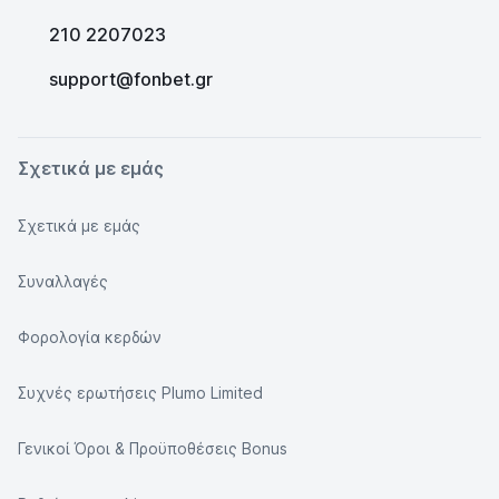
210 2207023
support@fonbet.gr
Σχετικά με εμάς
Σχετικά με εμάς
Συναλλαγές
Φορολογία κερδών
Συχνές ερωτήσεις Plumo Limited
Γενικοί Όροι & Προϋποθέσεις Bonus