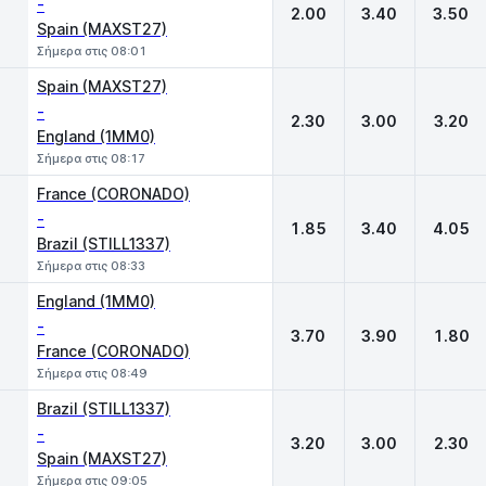
-
2.00
3.40
3.50
Spain (MAXST27)
Σήμερα στις 08:01
Spain (MAXST27)
-
2.30
3.00
3.20
England (1MM0)
Σήμερα στις 08:17
France (CORONADO)
-
1.85
3.40
4.05
Brazil (STILL1337)
Σήμερα στις 08:33
England (1MM0)
-
3.70
3.90
1.80
France (CORONADO)
Σήμερα στις 08:49
Brazil (STILL1337)
-
3.20
3.00
2.30
Spain (MAXST27)
Σήμερα στις 09:05