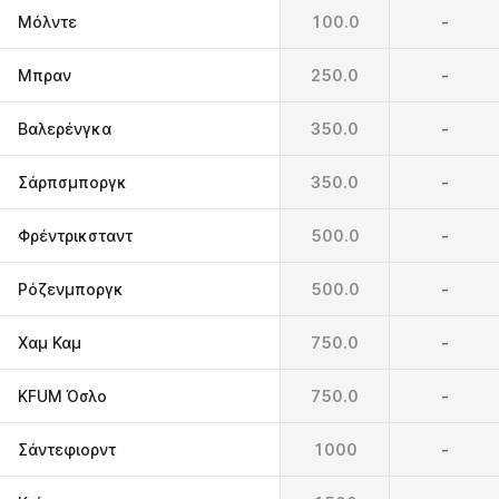
Μόλντε
100.0
-
Μπραν
250.0
-
Βαλερένγκα
350.0
-
Σάρπσμποργκ
350.0
-
Φρέντρικσταντ
500.0
-
Ρόζενμποργκ
500.0
-
Χαμ Καμ
750.0
-
KFUM Όσλο
750.0
-
Σάντεφιορντ
1000
-