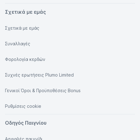
Σχετικά με εμάς
Σχετικά με εμάς
Συναλλαγές
Φορολογία κερδών
Συχνές ερωτήσεις Plumo Limited
Γενικοί Όροι & Προϋποθέσεις Bonus
Ρυθμίσεις cookie
Οδηγός Παιγνίου
Ασφαλές παιχνίδι