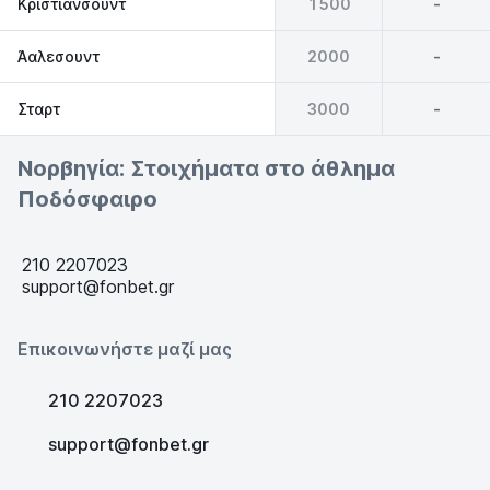
Κρίστιανσουντ
1500
-
Άαλεσουντ
2000
-
Σταρτ
3000
-
Νορβηγία: Στοιχήματα στο άθλημα
Ποδόσφαιρο
210 2207023
support@fonbet.gr
Επικοινωνήστε μαζί μας
210 2207023
support@fonbet.gr