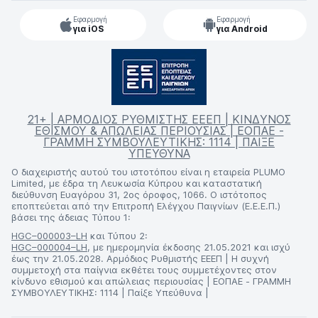
Εφαρμογή
Εφαρμογή
για iOS
για Android
21+ | ΑΡΜΟΔΙΟΣ ΡΥΘΜΙΣΤΗΣ ΕΕΕΠ | ΚΙΝΔΥΝΟΣ
ΕΘΙΣΜΟΥ & ΑΠΩΛΕΙΑΣ ΠΕΡΙΟΥΣΙΑΣ | ΕΟΠΑΕ -
ΓΡΑΜΜΗ ΣΥΜΒΟΥΛΕΥΤΙΚΗΣ: 1114 | ΠΑΙΞΕ
ΥΠΕΥΘΥΝΑ
Ο διαχειριστής αυτού του ιστοτόπου είναι η εταιρεία PLUMO
Limited, με έδρα τη Λευκωσία Κύπρου και καταστατική
διεύθυνση Ευαγόρου 31, 2ος όροφος, 1066. Ο ιστότοπος
εποπτεύεται από την Επιτροπή Ελέγχου Παιγνίων (Ε.Ε.Ε.Π.)
βάσει της άδειας Τύπου 1:
HGC–000003–LH
και Τύπου 2:
HGC–000004–LH
, με ημερομηνία έκδοσης 21.05.2021 και ισχύ
έως την 21.05.2028. Αρμόδιος Ρυθμιστής ΕΕΕΠ | Η συχνή
συμμετοχή στα παίγνια εκθέτει τους συμμετέχοντες στον
κίνδυνο εθισμού και απώλειας περιουσίας | ΕΟΠΑΕ - ΓΡΑΜΜΗ
ΣΥΜΒΟΥΛΕΥΤΙΚΗΣ: 1114 | Παίξε Υπεύθυνα |