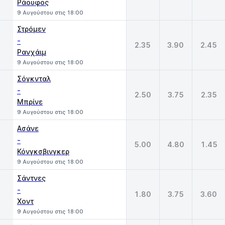
Ράουφος
9 Αυγούστου στις 18:00
Στρόμεν
-
2.35
3.90
2.45
Ρανχάιμ
9 Αυγούστου στις 18:00
Σόγκνταλ
-
2.50
3.75
2.35
Μπρίνε
9 Αυγούστου στις 18:00
Ασάνε
-
5.00
4.80
1.45
Κόνγκσβινγκερ
9 Αυγούστου στις 18:00
Σάντνες
-
1.80
3.75
3.60
Χοντ
9 Αυγούστου στις 18:00