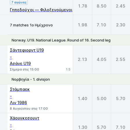
7 αγώνες
1.78
8.50
2.45
Γηπεδούχοι — Φιλοξενούμενοι
1.98
7.10
2.30
7 matches 1ο Ημίχρονο
Norway. U19. National League. Round of 16. Second leg
1
X
2
Σάντεφιορντ U19
-
2.13
4.05
2.55
Ασάνε U19
Σήμερα στις 15:00
1:5
Νορβηγία - 1. divisjon
1
X
2
Στάμπαεκ
-
1.40
5.00
5.70
Λιν 1986
8 Αυγούστου στις 17:00
Χάουγκεσουντ
-
1.30
5.70
7.10