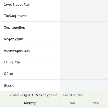
Σινίκ Γιάροσλαβ
Τσελιάμπινσκ
Χαμπαρόβσκ
Νεφτεχίμικ
Λενινγκράντετς
FC Σιμπίρ
Ούφα
Βελές
Ρωσία - Ligue 1 - Μακροχρόνια
έως 14.08 18:00
Ναι
'Οχι
Νικητής
Θέσεις 1-2