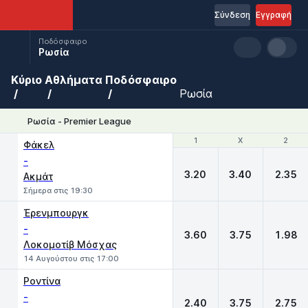
Σύνδεση
Εγγραφή
Ποδόσφαιρο
Ρωσία
Κύριο
Αθλήματα
Ποδόσφαιρο
Ρωσία
Ρωσία - Premier League
1
1
X
X
2
2
Φάκελ
-
3.20
3.40
2.35
Ακμάτ
Σήμερα στις 19:30
Έρενμπουργκ
-
3.60
3.75
1.98
Λοκομοτίβ Μόσχας
14 Αυγούστου στις 17:00
Ροντίνα
-
2.40
3.75
2.75