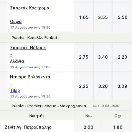
Σπαρτάκ Κόστρομα
-
1.65
3.55
5.50
Ούφα
17 Αυγούστου στις 19:30
Ρωσία - Κύπελλο Fonbet
1
X
2
Σπαρτάκ-Νάλτσικ
-
2.75
3.40
2.20
Αλάνια
13 Αυγούστου στις 17:00
Ντινάμο Βολόγκντα
-
2.25
3.20
3.09
Τβερ
13 Αυγούστου στις 19:30
Ρωσία - Premier League - Μακροχρόνια
έως 10.08 19:30
Ναι
'Οχι
Νικητής
Θέσεις 1-2
Ζενίτ Αγ. Πετρούπολης
2.00
1.80