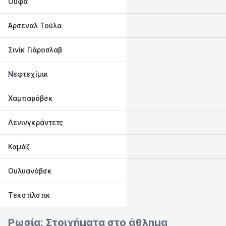
Ούφα
Άρσεναλ Τούλα
Σινίκ Γιάροσλαβ
Νεφτεχίμικ
Χαμπαρόβσκ
Λενινγκράντετς
Καμάζ
Ουλυανόβσκ
Τεκστίλστικ
Ρωσία: Στοιχήματα στο άθλημα